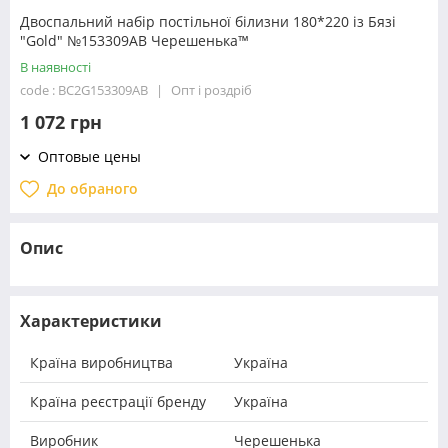
Двоспальний набір постільної білизни 180*220 із Бязі
"Gold" №153309АВ Черешенька™
В наявності
code : BC2G153309АВ
Опт і роздріб
1 072 грн
Оптовые цены
До обраного
Опис
Характеристики
Країна виробництва
Україна
Країна реєстрації бренду
Україна
Виробник
Черешенька