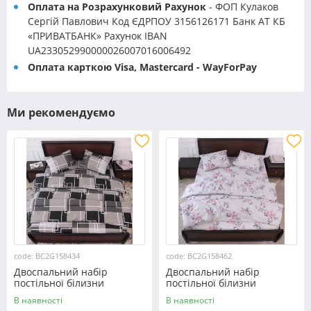
Оплата на Розрахунковий Рахунок
- ФОП Кулаков
Сергій Павлович Код ЄДРПОУ 3156126171 Банк АТ КБ
«ПРИВАТБАНК» Рахунок IBAN
UA233052990000026007016006492
Оплата карткою Visa, Mastercard - WayForPay
Ми рекомендуємо
code: BC2G158434
code: BC2G158462
Двоспальний набір
Двоспальний набір
постільної білизни
постільної білизни
180*220 із Бязі "Gold"
180*220 із Бязі "Gold"
В наявності
В наявності
№158434 Черешенка™
№158462 Черешенька™