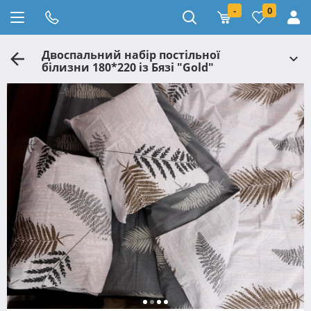
-
0
Двоспальний набір постільної
білизни 180*220 із Бязі "Gold"
№153309АВ Черешенька™