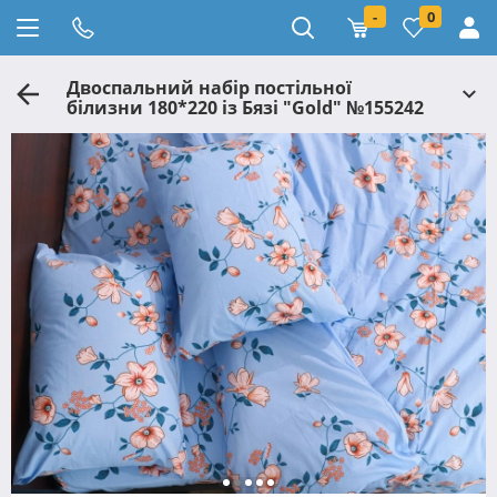
-
0
Двоспальний набір постільної
білизни 180*220 із Бязі "Gold" №155242
Черешенька™