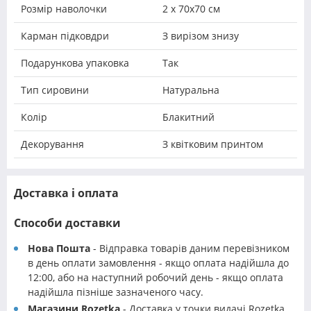
Розмір наволочки
2 х 70х70 см
Карман підковдри
З вирізом знизу
Подарункова упаковка
Так
Тип сировини
Натуральна
Колір
Блакитний
Декорування
З квітковим принтом
Доставка і оплата
Способи доставки
Нова Пошта
- Відправка товарів даним перевізником
в день оплати замовлення - якщо оплата надійшла до
12:00, або на наступний робочий день - якщо оплата
надійшла пізніше зазначеного часу.
Магазини Rozetka
- Доставка у точки видачі Rozetka