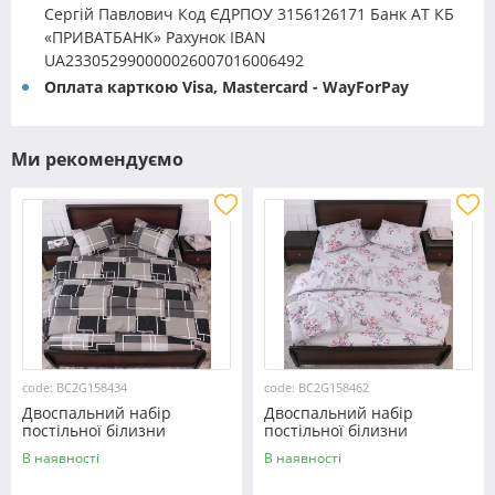
Сергій Павлович Код ЄДРПОУ 3156126171 Банк АТ КБ
«ПРИВАТБАНК» Рахунок IBAN
UA233052990000026007016006492
Оплата карткою Visa, Mastercard - WayForPay
Ми рекомендуємо
code: BC2G158434
code: BC2G158462
Двоспальний набір
Двоспальний набір
постільної білизни
постільної білизни
180*220 із Бязі "Gold"
180*220 із Бязі "Gold"
В наявності
В наявності
№158434 Черешенка™
№158462 Черешенька™