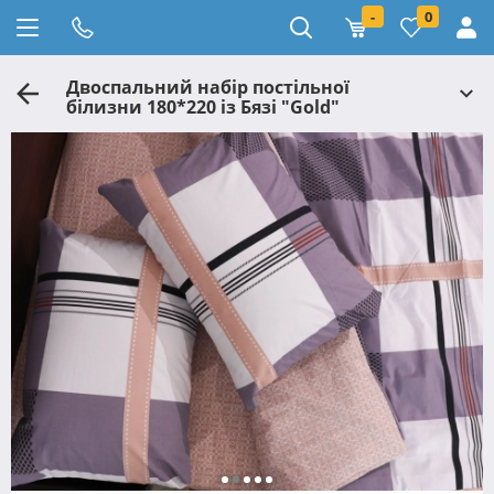
-
0
Двоспальний набір постільної
білизни 180*220 із Бязі "Gold"
№158227АВ Черешенька™