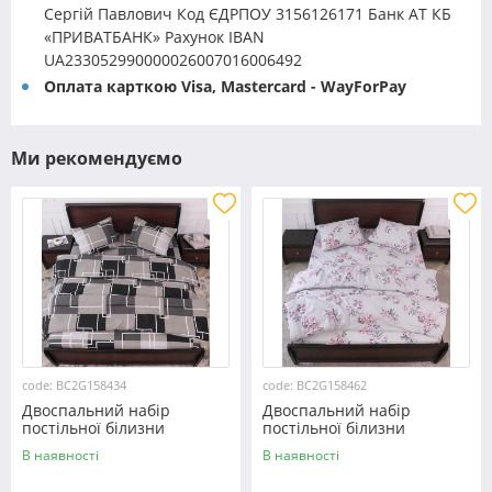
Сергій Павлович Код ЄДРПОУ 3156126171 Банк АТ КБ
«ПРИВАТБАНК» Рахунок IBAN
UA233052990000026007016006492
Оплата карткою Visa, Mastercard - WayForPay
Ми рекомендуємо
code: BC2G158434
code: BC2G158462
Двоспальний набір
Двоспальний набір
постільної білизни
постільної білизни
180*220 із Бязі "Gold"
180*220 із Бязі "Gold"
В наявності
В наявності
№158434 Черешенка™
№158462 Черешенька™