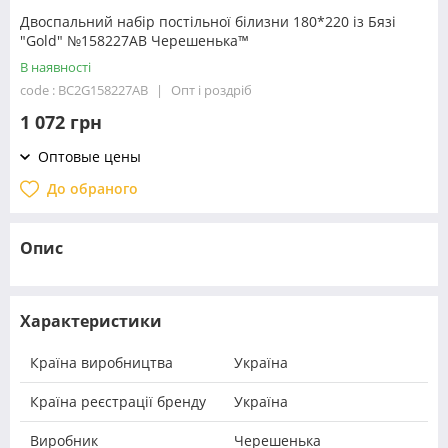
Двоспальний набір постільної білизни 180*220 із Бязі
"Gold" №158227АВ Черешенька™
В наявності
code : BC2G158227АВ
Опт і роздріб
1 072 грн
Оптовые цены
До обраного
Опис
Характеристики
Країна виробництва
Україна
Країна реєстрації бренду
Україна
Виробник
Черешенька