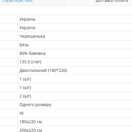
Характеристики
Доставка і оплата
Україна
Україна
Черешенька
Бязь
80% бавовна
135.0 (г/м²)
Двоспальний (180*220)
1 (шт)
1 (шт)
2 (шт)
Одного розміру
Ні
180х220 см
200х220 см