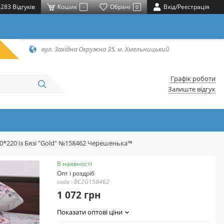
283 Відгуків
Кошик
Обрані
Вхід/Реєстрація
-
0
вул. Західна Окружна 35, м. Хмельницький
Графік роботи
Залиште відгук
80*220 із Бязі "Gold" №158462 Черешенька™
В наявності
Опт і роздріб
code : BC2G158462
1 072 грн
Показати оптові ціни