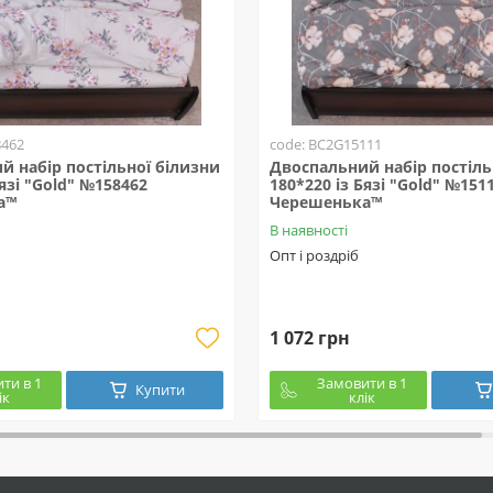
8462
code: BC2G15111
й набір постільної білизни
Двоспальний набір постіль
Бязі "Gold" №158462
180*220 із Бязі "Gold" №151
а™
Черешенька™
В наявності
Опт і роздріб
1 072 грн
ти в 1
Замовити в 1
Купити
ік
клік