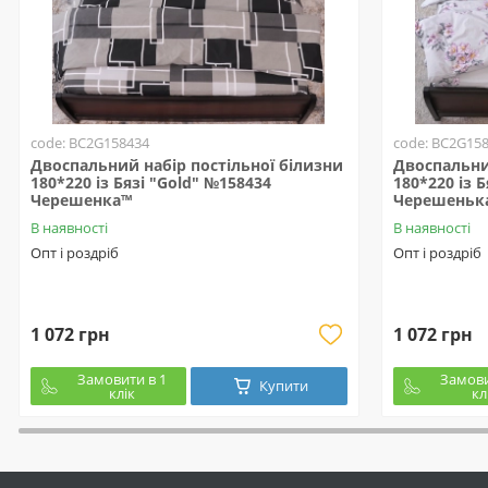
code: BC2G158434
code: BC2G15
Двоспальний набір постільної білизни
Двоспальни
180*220 із Бязі "Gold" №158434
180*220 із 
Черешенка™
Черешеньк
В наявності
В наявності
Опт і роздріб
Опт і роздріб
1 072 грн
1 072 грн
Замовити в 1
Замови
Купити
клік
кл