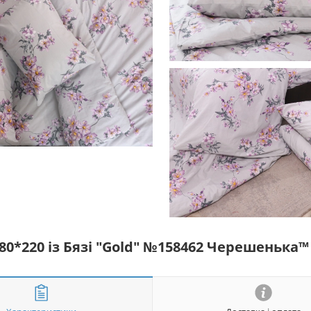
80*220 із Бязі "Gold" №158462 Черешенька™