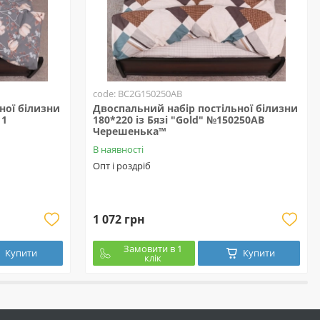
code: BC2G150250АВ
ної білизни
Двоспальний набір постільної білизни
11
180*220 із Бязі "Gold" №150250АВ
Черешенька™
В наявності
Опт і роздріб
1 072 грн
Замовити в 1
Купити
Купити
клік