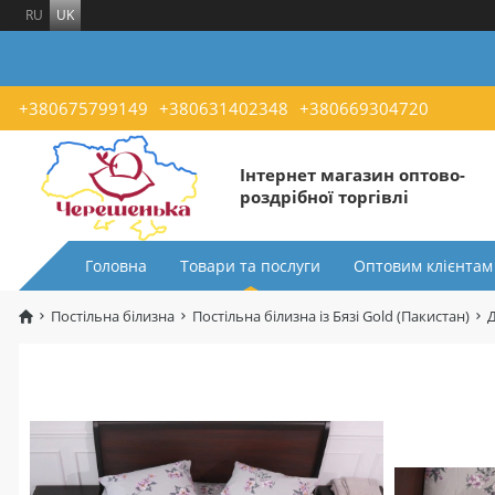
RU
UK
+380675799149
+380631402348
+380669304720
Інтернет магазин оптово-
роздрібної торгівлі
Головна
Товари та послуги
Оптовим клієнтам
Постільна білизна
Постільна білизна із Бязі Gold (Пакистан)
Д