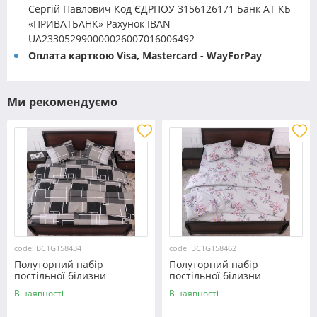
Сергій Павлович Код ЄДРПОУ 3156126171 Банк АТ КБ
«ПРИВАТБАНК» Рахунок IBAN
UA233052990000026007016006492
Оплата карткою Visa, Mastercard - WayForPay
Ми рекомендуємо
code: BC1G158434
code: BC1G158462
Полуторний набір
Полуторний набір
постільної білизни
постільної білизни
150*220 із Бязі "Gold"
150*220 із Бязі "Gold"
В наявності
В наявності
№158434 Черешенка™
№158462 Черешенька™