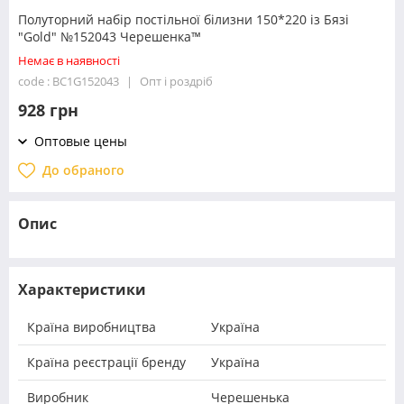
Полуторний набір постільної білизни 150*220 із Бязі
"Gold" №152043 Черешенка™
Немає в наявності
code : BC1G152043
Опт і роздріб
928 грн
Оптовые цены
До обраного
Опис
Характеристики
Країна виробництва
Україна
Країна реєстрації бренду
Україна
Виробник
Черешенька