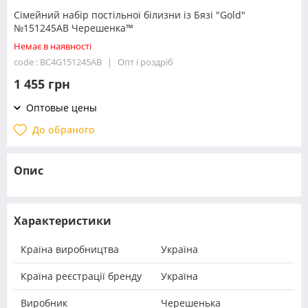
Сімейний набір постільної білизни із Бязі "Gold"
№151245AB Черешенка™
Немає в наявності
code : BC4G151245AB
Опт і роздріб
1 455 грн
Оптовые цены
До обраного
Опис
Характеристики
Країна виробництва
Україна
Країна реєстрації бренду
Україна
Виробник
Черешенька