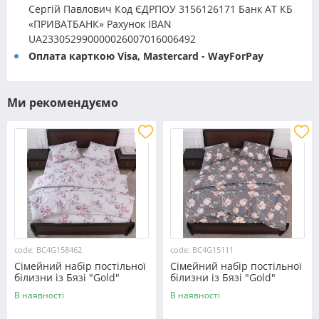
Сергій Павлович Код ЄДРПОУ 3156126171 Банк АТ КБ
«ПРИВАТБАНК» Рахунок IBAN
UA233052990000026007016006492
Оплата карткою Visa, Mastercard - WayForPay
Ми рекомендуємо
code: BC4G158462
code: BC4G15111
Сімейний набір постільної
Сімейний набір постільної
білизни із Бязі "Gold"
білизни із Бязі "Gold"
№158462 Черешенька™
№15111 Черешенька™
В наявності
В наявності