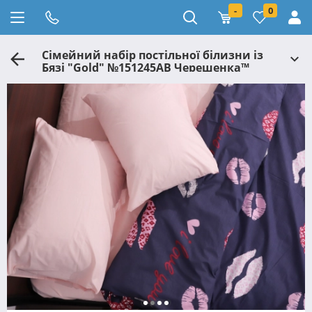
-
0
Сімейний набір постільної білизни із
Бязі "Gold" №151245AB Черешенка™