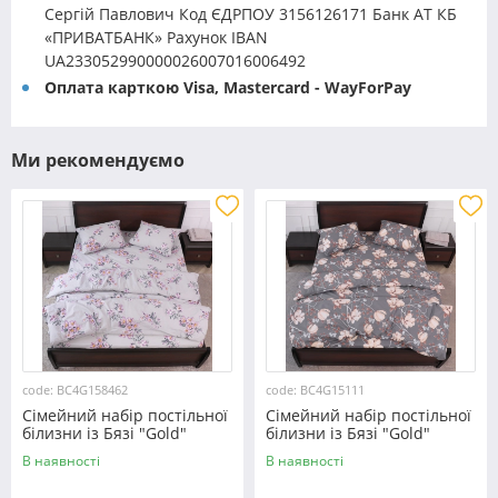
Сергій Павлович Код ЄДРПОУ 3156126171 Банк АТ КБ
«ПРИВАТБАНК» Рахунок IBAN
UA233052990000026007016006492
Оплата карткою Visa, Mastercard - WayForPay
Ми рекомендуємо
code: BC4G158462
code: BC4G15111
Сімейний набір постільної
Сімейний набір постільної
білизни із Бязі "Gold"
білизни із Бязі "Gold"
№158462 Черешенька™
№15111 Черешенька™
В наявності
В наявності