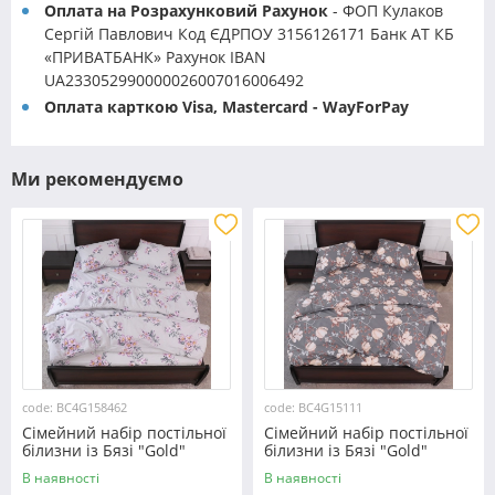
Оплата на Розрахунковий Рахунок
- ФОП Кулаков
Сергій Павлович Код ЄДРПОУ 3156126171 Банк АТ КБ
«ПРИВАТБАНК» Рахунок IBAN
UA233052990000026007016006492
Оплата карткою Visa, Mastercard - WayForPay
Ми рекомендуємо
code: BC4G158462
code: BC4G15111
Сімейний набір постільної
Сімейний набір постільної
білизни із Бязі "Gold"
білизни із Бязі "Gold"
№158462 Черешенька™
№15111 Черешенька™
В наявності
В наявності