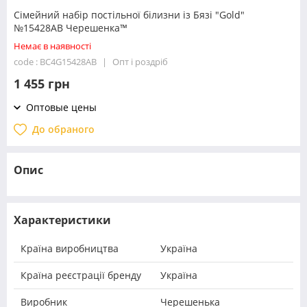
Сімейний набір постільної білизни із Бязі "Gold"
№15428AB Черешенка™
Немає в наявності
code : BC4G15428AB
Опт і роздріб
1 455 грн
Оптовые цены
До обраного
Опис
Характеристики
Країна виробництва
Україна
Країна реєстрації бренду
Україна
Виробник
Черешенька