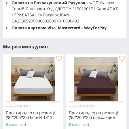
Оплата на Розрахунковий Рахунок
- ФОП Кулаков
Сергій Павлович Код ЄДРПОУ 3156126171 Банк АТ КБ
«ПРИВАТБАНК» Рахунок IBAN
UA233052990000026007016006492
Оплата карткою Visa, Mastercard - WayForPay
Ми рекомендуємо
code: PM1G1313
code: PM1G1028
Простирадло на резинці
Простирадло на резинці
(90*200*25) біле №1313
(90*200*25) шоколадне
№1028
В наявності
В наявності