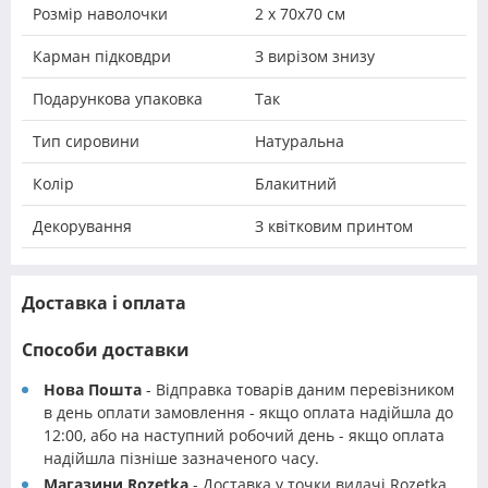
Розмір наволочки
2 х 70х70 см
Карман підковдри
З вирізом знизу
Подарункова упаковка
Так
Тип сировини
Натуральна
Колір
Блакитний
Декорування
З квітковим принтом
Доставка і оплата
Способи доставки
Нова Пошта
- Відправка товарів даним перевізником
в день оплати замовлення - якщо оплата надійшла до
12:00, або на наступний робочий день - якщо оплата
надійшла пізніше зазначеного часу.
Магазини Rozetka
- Доставка у точки видачі Rozetka