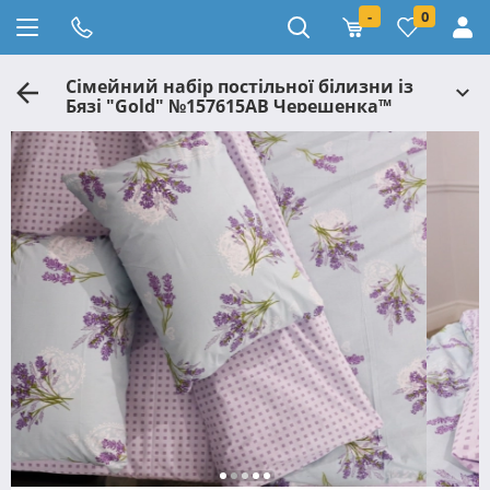
-
0
Сімейний набір постільної білизни із
Бязі "Gold" №157615АВ Черешенка™