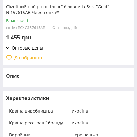
Сімейний набір постільної білизни із Бязі "Gold"
№157615АВ Черешенка™
В наявності
code : BC4G157615АВ
Опт і роздріб
1 455 грн
Оптовые цены
До обраного
Опис
Характеристики
Країна виробництва
Україна
Країна реєстрації бренду
Україна
Виробник
Черешенька