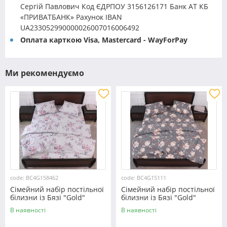
Сергій Павлович Код ЄДРПОУ 3156126171 Банк АТ КБ
«ПРИВАТБАНК» Рахунок IBAN
UA233052990000026007016006492
Оплата карткою Visa, Mastercard - WayForPay
Ми рекомендуємо
code: BC4G158462
code: BC4G15111
Сімейний набір постільної
Сімейний набір постільної
білизни із Бязі "Gold"
білизни із Бязі "Gold"
№158462 Черешенька™
№15111 Черешенька™
В наявності
В наявності