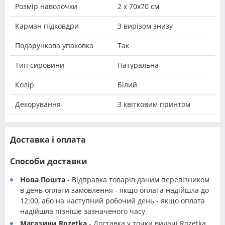
Розмір наволочки
2 х 70х70 см
Карман підковдри
З вирізом знизу
Подарункова упаковка
Так
Тип сировини
Натуральна
Колір
Білий
Декорування
З квітковим принтом
Доставка і оплата
Способи доставки
Нова Пошта
- Відправка товарів даним перевізником
в день оплати замовлення - якщо оплата надійшла до
12:00, або на наступний робочий день - якщо оплата
надійшла пізніше зазначеного часу.
Магазини Rozetka
- Доставка у точки видачі Rozetka