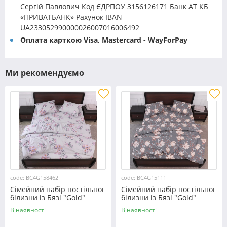
Сергій Павлович Код ЄДРПОУ 3156126171 Банк АТ КБ
«ПРИВАТБАНК» Рахунок IBAN
UA233052990000026007016006492
Оплата карткою Visa, Mastercard - WayForPay
Ми рекомендуємо
code: BC4G158462
code: BC4G15111
Сімейний набір постільної
Сімейний набір постільної
білизни із Бязі "Gold"
білизни із Бязі "Gold"
№158462 Черешенька™
№15111 Черешенька™
В наявності
В наявності