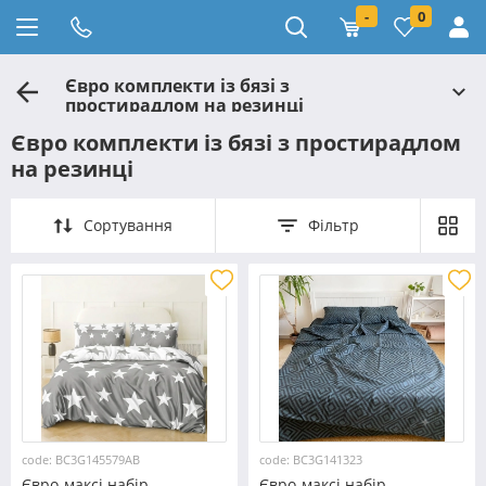
-
0
Євро комплекти із бязі з
простирадлом на резинці
Євро комплекти із бязі з простирадлом
на резинці
Сортування
Фільтр
code: BC3G145579АВ
code: BC3G141323
Євро-максі набір
Євро-максі набір