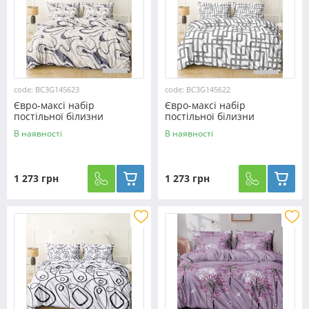
code: BC3G145623
code: BC3G145622
Євро-максі набір
Євро-максі набір
постільної білизни
постільної білизни
200*220 із Бязі "Gold" з
200*220 із Бязі "Gold" з
В наявності
В наявності
простирадлом на резинці
простирадлом на резинці
№145623 Черешенка™
№145622 Черешенка™
1 273 грн
1 273 грн