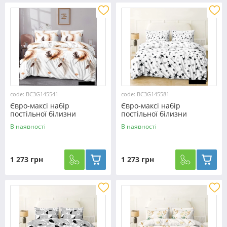
code: BC3G145541
code: BC3G145581
Євро-максі набір
Євро-максі набір
постільної білизни
постільної білизни
200*220 із Бязі "Gold" з
200*220 із Бязі "Gold" з
В наявності
В наявності
простирадлом на резинці
простирадлом на резинці
№145541 Черешенка™
№145581 Черешенка™
1 273 грн
1 273 грн