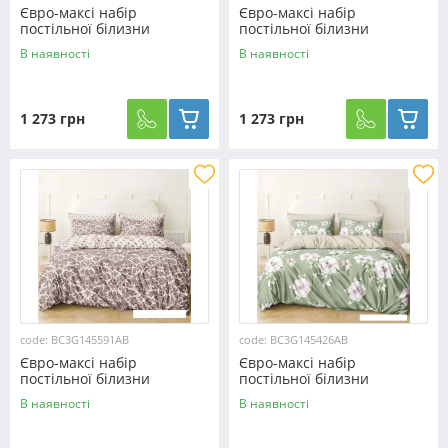
Євро-максі набір
Євро-максі набір
постільної білизни
постільної білизни
200*220 із Бязі "Gold" з
200*220 із Бязі "Gold" з
В наявності
В наявності
простирадлом на резинці
простирадлом на резинці
№145381AB Черешенька™
№145413AB Черешенка™
1 273 грн
1 273 грн
code: BC3G145591AB
code: BC3G145426AB
Євро-максі набір
Євро-максі набір
постільної білизни
постільної білизни
200*220 із Бязі "Gold" з
200*220 із Бязі "Gold" з
В наявності
В наявності
простирадлом на резинці
простирадлом на резинці
№145591AB Черешенка™
№145426AB Черешенка™