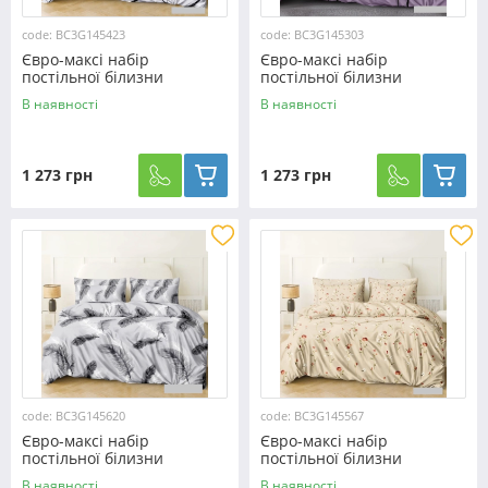
code: BC3G145423
code: BC3G145303
Євро-максі набір
Євро-максі набір
постільної білизни
постільної білизни
200*220 із Бязі "Gold" з
200*220 із Бязі "Gold" з
В наявності
В наявності
простирадлом на резинці
простирадлом на резинці
№145423 Черешенка™
№145303 Черешенка™
1 273 грн
1 273 грн
code: BC3G145620
code: BC3G145567
Євро-максі набір
Євро-максі набір
постільної білизни
постільної білизни
200*220 із Бязі "Gold" з
200*220 із Бязі "Gold" з
В наявності
В наявності