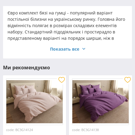
Євро комплект бязі на гумці - популярний варіант
постільної білизни на українському ринку. Головна його
відмінність полягає в розмірах складових елементів
набору. Стандартний підодіяльник і простирадло в
представленому варіанті на порядок ширше, ніж в
класичній комплектації.
Показать все
З асортименту інтернет-магазину «Черешенка» ви
зможете вибрати і купити євро і
сімейний комплект бязі
з простирадлом на гумці
в різному виконанні. Покупцям
Ми рекомендуємо
доступні товари в широкій колірній гамі, різноманітній
стилістиці.
Бязеві постільні комплекти з простирадлом на
гумці: особливості
Єврокомплект з представленого матеріалу - практичний
повсякденний варіант. Таке текстильна постільне -
міцне, надійне і разом з тим легке. Щільне
переплетення ниток формує міцне полотно. Фактура -
однорідна, матова і без блиску. Завдяки цьому готові
code: BC3G14124
code: BC3G14138