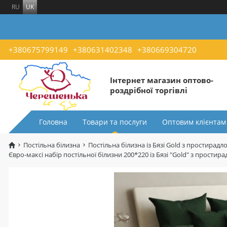
RU
UK
+380675799149
+380631402348
+380669304720
Інтернет магазин оптово-
роздрібної торгівлі
Головна
Товари та послуги
Оптовим клієнтам
Постільна білизна
Постільна білизна із Бязі Gold з простирадл
Євро-максі набір постільної білизни 200*220 із Бязі "Gold" з прост