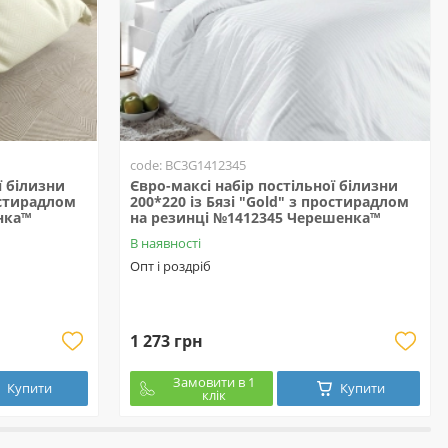
code: BC3G1412345
ї білизни
Євро-максі набір постільної білизни
ростирадлом
200*220 із Бязі "Gold" з простирадлом
нка™
на резинці №1412345 Черешенка™
В наявності
Опт і роздріб
1 273 грн
Замовити в 1
Купити
Купити
клік