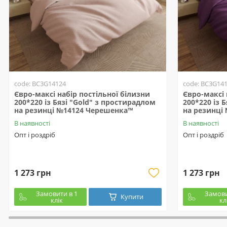
code: BC3G14124
code: BC3G14
Євро-максі набір постільної білизни
Євро-максі 
200*220 із Бязі "Gold" з простирадлом
200*220 із 
на резинці №14124 Черешенка™
на резинці
В наявності
В наявності
Опт і роздріб
Опт і роздріб
1 273 грн
1 273 грн
Замовити в 1
Замови
Купити
клік
кл