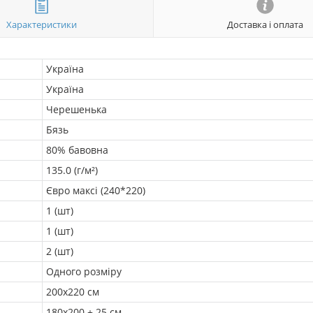
Характеристики
Доставка і оплата
Україна
Україна
Черешенька
Бязь
80% бавовна
135.0 (г/м²)
Євро максі (240*220)
1 (шт)
1 (шт)
2 (шт)
Одного розміру
200х220 см
180х200 + 25 см