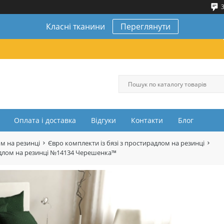
3
Класні тканини
Переглянути
Оплата і доставка
Відгуки
Контакти
Блог
ом на резинці
Євро комплекти із бязі з простирадлом на резинці
ирадлом на резинці №14134 Черешенка™