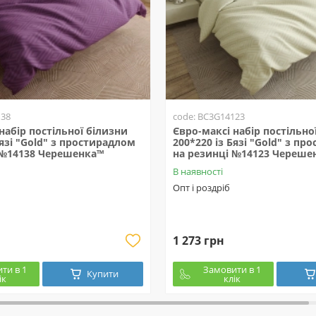
138
code: BC3G14123
набір постільної білизни
Євро-максі набір постільно
Бязі "Gold" з простирадлом
200*220 із Бязі "Gold" з п
 №14138 Черешенка™
на резинці №14123 Череше
В наявності
Опт і роздріб
1 273 грн
ти в 1
Замовити в 1
Купити
ік
клік