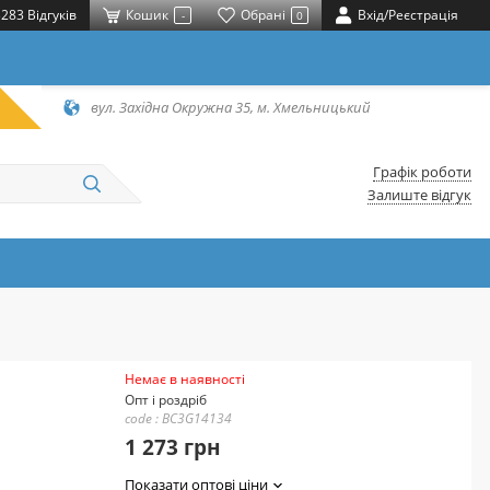
283 Відгуків
Кошик
Обрані
Вхід/Реєстрація
-
0
вул. Західна Окружна 35, м. Хмельницький
Графік роботи
Залиште відгук
Немає в наявності
Опт і роздріб
code : BC3G14134
1 273 грн
Показати оптові ціни