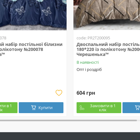
078
code: PR2T200095
й набір постільної білизни
Двоспальний набір постіль
полікотону №200078
180*220 із полікотону №200
а™
Черешенька™
В наявності
Опт і роздріб
604 грн
ти в 1
Замовити в 1
Купити
ік
клік