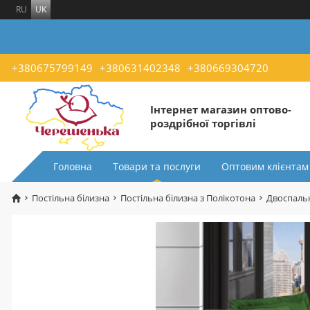
RU
UK
+380675799149
+380631402348
+380669304720
Інтернет магазин оптово-
роздрібної торгівлі
Головна
Товари та послуги
Оптовим клієнтам
Постільна білизна
Постільна білизна з Полікотона
Двоспальн