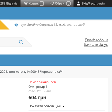
283 Відгуків
Кошик
Обрані
Вхід/Реєстрація
-
0
вул. Західна Окружна 35, м. Хмельницький
Графік роботи
Залиште відгук
*220 із полікотону №20043 Черешенька™
Немає в наявності
Опт і роздріб
code : PR2T20043
604 грн
Показати оптові ціни