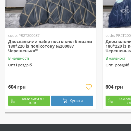
code: PR2T200087
code: PR2T200
Двоспальний набір постільної білизни
Двоспальни
180*220 із полікотону №200087
180*220 із 
Черешенька™
Черешеньк
В наявності
В наявності
Опт і роздріб
Опт і роздріб
604 грн
604 грн
Замовити в 1
Замови
Купити
клік
кл