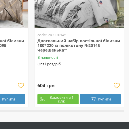
code: PR2T20145
ної білизни
Двоспальний набір постільної білизни
095
180*220 із полікотону №20145
Черешенька™
В наявності
Опт і роздріб
604 грн
Замовити в 1
Купити
Купити
клік