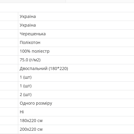
Україна
Україна
Черешенька
Полікотон
100% поліестр
75.0 (г/м2)
Двоспальний (180*220)
1 (шт)
1 (шт)
2 (шт)
Одного розміру
Ні
180х220 см
200х220 см