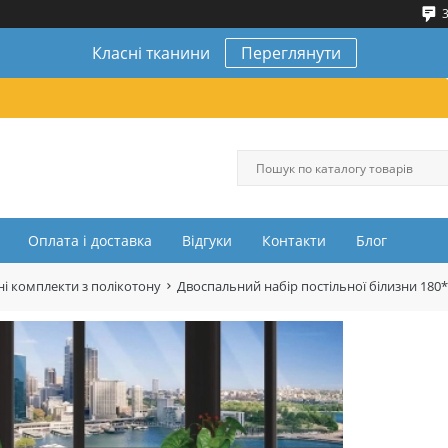
3
Класні тканини
Переглянути
Оплата і доставка
Відгуки
Контакти
Блог
і комплекти з полікотону
Двоспальний набір постільної білизни 180