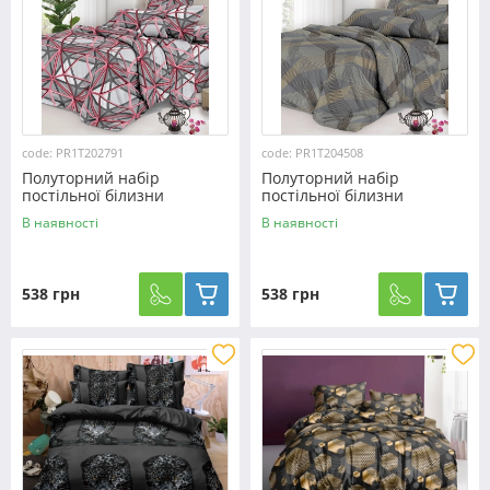
code: PR1T202791
code: PR1T204508
Полуторний набір
Полуторний набір
постільної білизни
постільної білизни
150*220 із полікотону
150*220 із полікотону
В наявності
В наявності
№202791 Черешенька™
№204508 Черешенька™
538 грн
538 грн