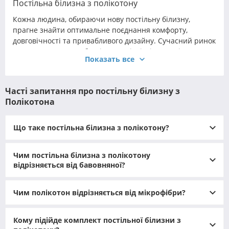
Постільна білизна з полікотону
Кожна людина, обираючи нову постільну білизну,
прагне знайти оптимальне поєднання комфорту,
довговічності та привабливого дизайну. Сучасний ринок
текстилю пропонує безліч матеріалів, і одним із
Показать все
найпопулярніших рішень сьогодні є полікотон для
постільної білизни. Цей інноваційний змішаний
матеріал поєднує м’якість натуральної бавовни з
Часті запитання про постільну білизну з
практичністю поліестеру, що робить його чудовим
Полікотона
вибором для повсякденного використання.
Полікотонові комплекти стрімко завоювали
Що таке постільна білизна з полікотону?
популярність завдяки своїй зносостійкості, простоті
догляду та широкому вибору дизайнів. Багато покупців
віддають перевагу таким виробам за їхню здатність
Чим постільна білизна з полікотону
роками зберігати яскравість кольорів і форму навіть при
відрізняється від бавовняної?
частих праннях. При цьому вартість полікотонової
білизни помітно нижча, ніж у комплектів із чистої
Чим полікотон відрізняється від мікрофібри?
бавовни, що робить її доступною для широкого кола
споживачів.
Варто детальніше розібратися, що являє собою тканина
Кому підійде комплект постільної білизни з
полікотон і якими перевагами володіють комплекти,