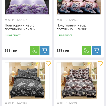
code: PR1T204197
code: PR1T204667
Полуторний набір
Полуторний набір
постільної білизни
постільної білизни
150*220 із полікотону
150*220 із полікотону
В наявності
В наявності
№204197 Черешенька™
№204667 Черешенька™
538 грн
538 грн
code: PR1T204958
code: PR1T204961