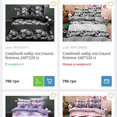
code: PR4T204771
code: PR4T204668
Сімейний набір постільної
Сімейний набір постільної
білизни 240*220 із
білизни 240*220 із
полікотону №204771
полікотону №204668
В наявності
Немає в наявності
Черешенька™
Черешенька™
790 грн
790 грн