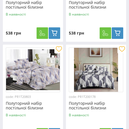
Полуторний набір
Полуторний набір
постільної білизни
постільної білизни
150*220 із полікотону
150*220 із полікотону
В наявності
В наявності
№204958 Черешенька™
№204961 Черешенька™
538 грн
538 грн
code: PR1T20803
code: PR1T200178
Полуторний набір
Полуторний набір
постільної білизни
постільної білизни
150*220 із полікотону
150*220 із полікотону
В наявності
В наявності
№20803 Черешенька™
№200178 Черешенька™