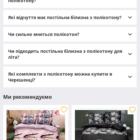
полікотону?
пошиті з неї. Також необхідно дізнатися, як обрати
справді якісний полікотоновий комплект і як доглядати
Які відчуття має постільна білизна з полікотону?
за ним, щоб він служив якнайдовше.
Чи сильно мнеться полікотон?
Чи підходить постільна білизна з полікотону для
літа?
Які комплекти з полікотону можна купити в
Черешенці?
Ми рекомендуємо
Що таке полікотон?