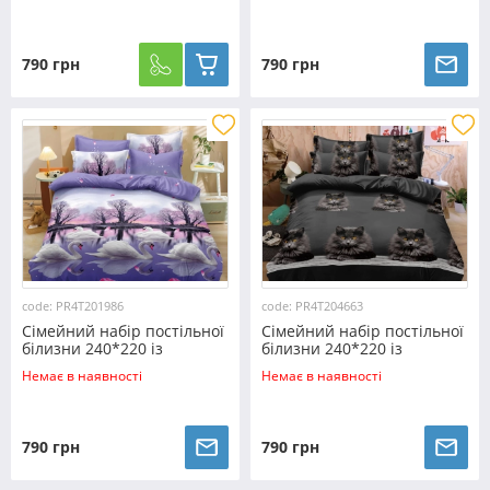
Черешенька™
Черешенька™
790 грн
790 грн
code: PR4T201986
code: PR4T204663
Сімейний набір постільної
Сімейний набір постільної
білизни 240*220 із
білизни 240*220 із
полікотону №201986
полікотону №204663
Немає в наявності
Немає в наявності
Черешенька™
Черешенька™
790 грн
790 грн