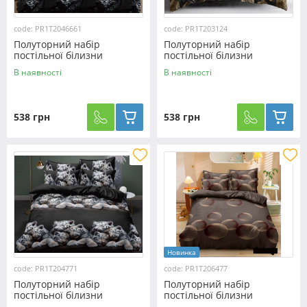
code: PR1T2046661
code: PR1T203124
Полуторний набір
Полуторний набір
постільної білизни
постільної білизни
150*220 із полікотону
150*220 із полікотону
В наявності
В наявності
№2046661 Черешенька™
№203124 Черешенька™
538 грн
538 грн
Новинка
code: PR1T204771
code: PR1T206477
Полуторний набір
Полуторний набір
постільної білизни
постільної білизни
150*220 із полікотону
150*220 із полікотону