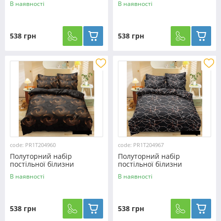
В наявності
В наявності
№204771 Черешенька™
№206477 Черешенька™
538 грн
538 грн
code: PR1T204960
code: PR1T204967
Полуторний набір
Полуторний набір
постільної білизни
постільної білизни
150*220 із полікотону
150*220 із полікотону
В наявності
В наявності
№204960 Черешенька™
№204967 Черешенька™
538 грн
538 грн