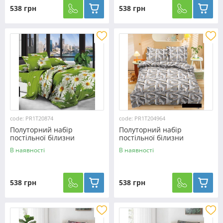
538 грн
538 грн
code: PR1T20874
code: PR1T204964
Полуторний набір
Полуторний набір
постільної білизни
постільної білизни
150*220 із полікотону
150*220 із полікотону
В наявності
В наявності
№20874 Черешенька™
№204964 Черешенька™
538 грн
538 грн