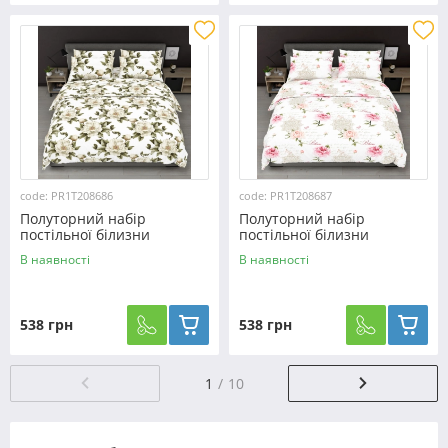
code: PR1T208686
code: PR1T208687
Полуторний набір
Полуторний набір
постільної білизни
постільної білизни
150*220 із полікотону
150*220 із полікотону
В наявності
В наявності
№208686 Черешенька™
№208687 Черешенька™
538 грн
538 грн
1
10