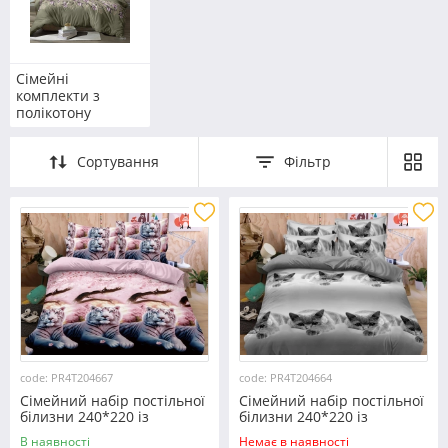
Сімейні
комплекти з
полікотону
Сортування
Фільтр
code: PR4T204667
code: PR4T204664
Сімейний набір постільної
Сімейний набір постільної
білизни 240*220 із
білизни 240*220 із
полікотону №204667
полікотону №204664
В наявності
Немає в наявності