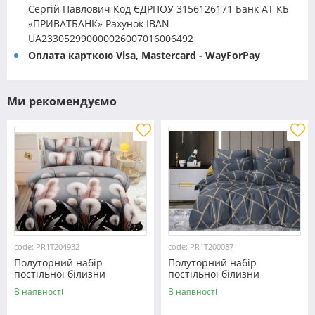
Сергій Павлович Код ЄДРПОУ 3156126171 Банк АТ КБ
«ПРИВАТБАНК» Рахунок IBAN
UA233052990000026007016006492
Оплата карткою Visa, Mastercard - WayForPay
Ми рекомендуємо
code: PR1T204932
code: PR1T200087
Полуторний набір
Полуторний набір
постільної білизни
постільної білизни
150*220 із полікотону
150*220 із полікотону
В наявності
В наявності
№204932 Черешенька™
№200087 Черешенька™