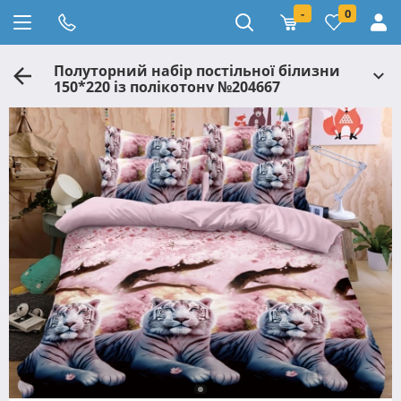
-
0
Полуторний набір постільної білизни
150*220 із полікотону №204667
Черешенька™