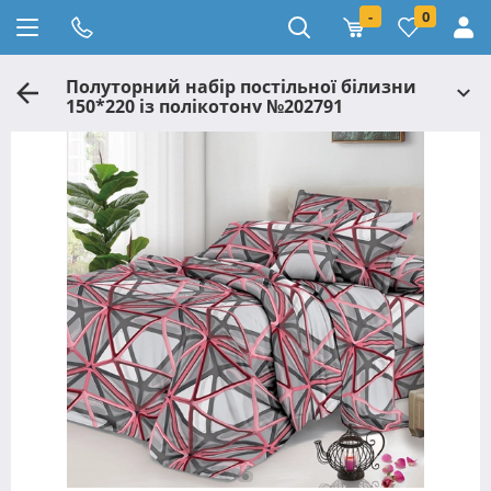
-
0
Полуторний набір постільної білизни
150*220 із полікотону №202791
Черешенька™