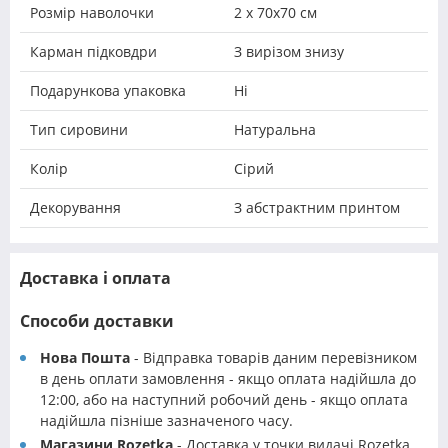
Розмір наволочки
2 х 70х70 см
Карман підковдри
З вирізом знизу
Подарункова упаковка
Ні
Тип сировини
Натуральна
Колір
Сірий
Декорування
З абстрактним принтом
Доставка і оплата
Способи доставки
Нова Пошта
- Відправка товарів даним перевізником
в день оплати замовлення - якщо оплата надійшла до
12:00, або на наступний робочий день - якщо оплата
надійшла пізніше зазначеного часу.
Магазини Rozetka
- Доставка у точки видачі Rozetka