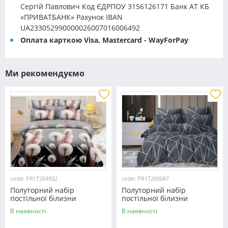
Сергій Павлович Код ЄДРПОУ 3156126171 Банк АТ КБ
«ПРИВАТБАНК» Рахунок IBAN
UA233052990000026007016006492
Оплата карткою Visa, Mastercard - WayForPay
Ми рекомендуємо
code: PR1T204932
code: PR1T200087
Полуторний набір
Полуторний набір
постільної білизни
постільної білизни
150*220 із полікотону
150*220 із полікотону
В наявності
В наявності
№204932 Черешенька™
№200087 Черешенька™