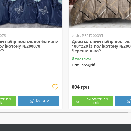
078
code: PR2T200095
й набір постільної білизни
Двоспальний набір постіль
полікотону №200078
180*220 із полікотону №200
а™
Черешенька™
В наявності
Опт і роздріб
604 грн
ти в 1
Замовити в 1
Купити
ік
клік