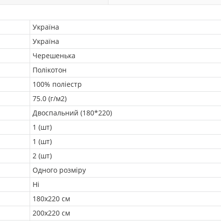
Україна
Україна
Черешенька
Полікотон
100% поліестр
75.0 (г/м2)
Двоспальний (180*220)
1 (шт)
1 (шт)
2 (шт)
Одного розміру
Ні
180х220 см
200х220 см