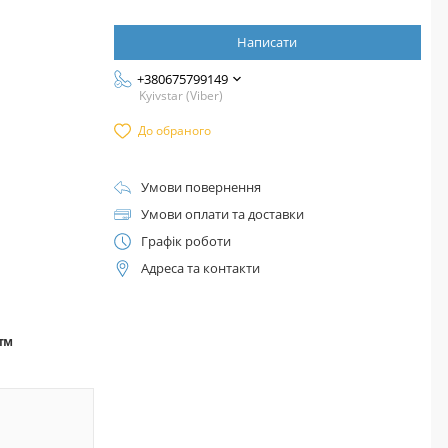
Написати
+380675799149
Kyivstar (Viber)
До обраного
Умови повернення
Умови оплати та доставки
Графік роботи
Адреса та контакти
а™