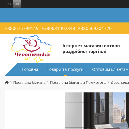
RU
UK
+380675799149
+380631402348
+380669304720
Інтернет магазин оптово-
роздрібної торгівлі
Головна
Товари та послуги
Оптовим клієнтам
Постільна білизна
Постільна білизна з Полікотона
Двоспальн