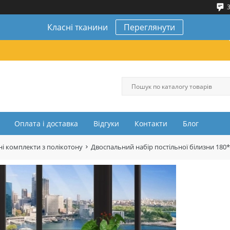
3
Класні тканини
Переглянути
Оплата і доставка
Відгуки
Контакти
Блог
і комплекти з полікотону
Двоспальний набір постільної білизни 180