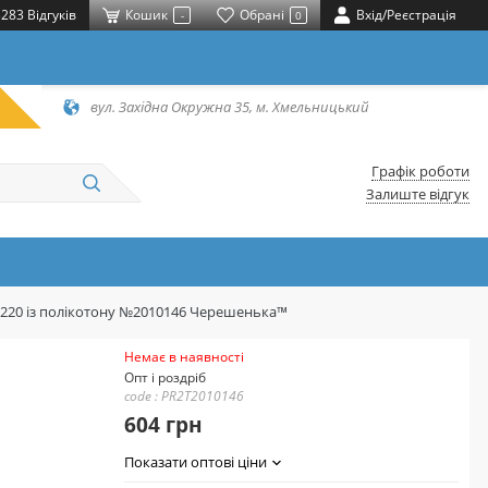
283 Відгуків
Кошик
Обрані
Вхід/Реєстрація
-
0
вул. Західна Окружна 35, м. Хмельницький
Графік роботи
Залиште відгук
*220 із полікотону №2010146 Черешенька™
Немає в наявності
Опт і роздріб
code : PR2T2010146
604 грн
Показати оптові ціни