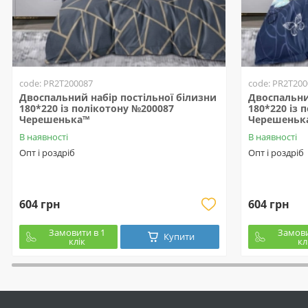
code: PR2T200087
code: PR2T200
Двоспальний набір постільної білизни
Двоспальни
180*220 із полікотону №200087
180*220 із 
Черешенька™
Черешеньк
В наявності
В наявності
Опт і роздріб
Опт і роздріб
604 грн
604 грн
Замовити в 1
Замови
Купити
клік
кл