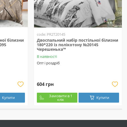
code: PR2T20145
ної білизни
Двоспальний набір постільної білизни
095
180*220 із полікотону №20145
Черешенька™
В наявності
Опт і роздріб
604 грн
Замовити в 1
Купити
Купити
клік