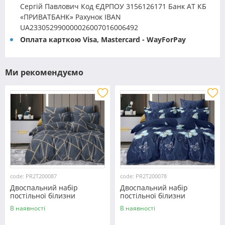
Сергій Павлович Код ЄДРПОУ 3156126171 Банк АТ КБ
«ПРИВАТБАНК» Рахунок IBAN
UA233052990000026007016006492
Оплата карткою Visa, Mastercard - WayForPay
Ми рекомендуємо
code: PR2T200087
code: PR2T200078
Двоспальний набір
Двоспальний набір
постільної білизни
постільної білизни
180*220 із полікотону
180*220 із полікотону
В наявності
В наявності
№200087 Черешенька™
№200078 Черешенька™