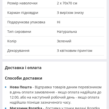
Розмір наволочки
2 х 70х70 см
Карман підковдри
З вирізом знизу
Подарункова упаковка
Ні
Тип сировини
Натуральна
Колір
Зелений
Декорування
З квітковим принтом
Доставка і оплата
Способи доставки
Нова Пошта
- Відправка товарів даним перевізником
в день оплати замовлення - якщо оплата надійшла до
12:00, або на наступний робочий день - якщо оплата
надійшла пізніше зазначеного часу.
Магазини Rozetka
- Доставка у точки видачі Rozetka