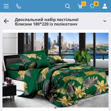
-
0
Двоспальний набір постільної
білизни 180*220 із полікотону
№2012133 Черешенька™