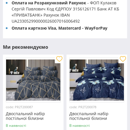
Оплата на Розрахунковий Рахунок
- ФОП Кулаков
Сергій Павлович Код ЄДРПОУ 3156126171 Банк АТ КБ
«ПРИВАТБАНК» Рахунок IBAN
UA233052990000026007016006492
Оплата карткою Visa, Mastercard - WayForPay
Ми рекомендуємо
code: PR2T200087
code: PR2T200078
Двоспальний набір
Двоспальний набір
постільної білизни
постільної білизни
180*220 із полікотону
180*220 із полікотону
В наявності
В наявності
№200087 Черешенька™
№200078 Черешенька™