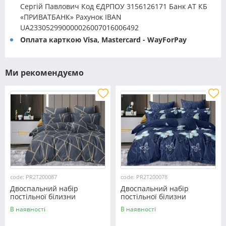
Сергій Павлович Код ЄДРПОУ 3156126171 Банк АТ КБ
«ПРИВАТБАНК» Рахунок IBAN
UA233052990000026007016006492
Оплата карткою Visa, Mastercard - WayForPay
Ми рекомендуємо
code: PR2T200087
code: PR2T200078
Двоспальний набір
Двоспальний набір
постільної білизни
постільної білизни
180*220 із полікотону
180*220 із полікотону
В наявності
В наявності
№200087 Черешенька™
№200078 Черешенька™