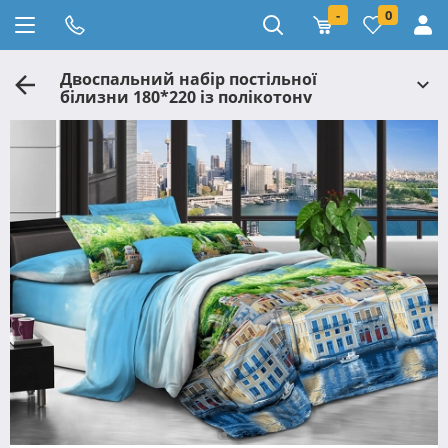
-
0
Двоспальний набір постільної
білизни 180*220 із полікотону
№2012760 Черешенька™