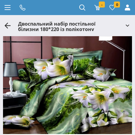
-
0
Двоспальний набір постільної
білизни 180*220 із полікотону
№2013000 Черешенька™