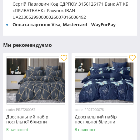
Сергій Павлович Код ЄДРПОУ 3156126171 Банк АТ КБ
«ПРИВАТБАНК» Рахунок IBAN
UA233052990000026007016006492
Оплата карткою Visa, Mastercard - WayForPay
Ми рекомендуємо
code: PR2T200087
code: PR2T200078
Двоспальний набір
Двоспальний набір
постільної білизни
постільної білизни
180*220 із полікотону
180*220 із полікотону
В наявності
В наявності
№200087 Черешенька™
№200078 Черешенька™