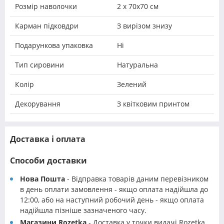
Розмір наволочки
2 х 70х70 см
Карман підковдри
З вирізом знизу
Подарункова упаковка
Ні
Тип сировини
Натуральна
Колір
Зелений
Декорування
З квітковим принтом
Доставка і оплата
Способи доставки
Нова Пошта
- Відправка товарів даним перевізником
в день оплати замовлення - якщо оплата надійшла до
12:00, або на наступний робочий день - якщо оплата
надійшла пізніше зазначеного часу.
Магазини Rozetka
- Доставка у точки видачі Rozetka