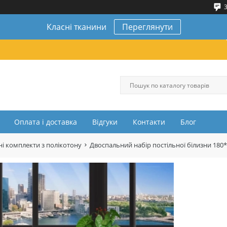
3
Класні тканини
Переглянути
Оплата і доставка
Відгуки
Контакти
Блог
і комплекти з полікотону
Двоспальний набір постільної білизни 180