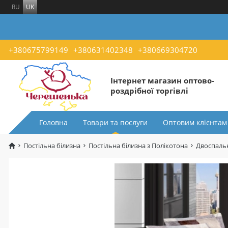
RU
UK
+380675799149
+380631402348
+380669304720
Інтернет магазин оптово-
роздрібної торгівлі
Головна
Товари та послуги
Оптовим клієнтам
Постільна білизна
Постільна білизна з Полікотона
Двоспальн