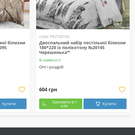
code: PR2T20145
ної білизни
Двоспальний набір постільної білизни
095
180*220 із полікотону №20145
Черешенька™
В наявності
Опт і роздріб
604 грн
Замовити в 1
Купити
Купити
клік