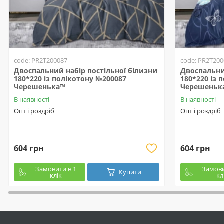
code: PR2T200087
code: PR2T200
Двоспальний набір постільної білизни
Двоспальни
180*220 із полікотону №200087
180*220 із 
Черешенька™
Черешеньк
В наявності
В наявності
Опт і роздріб
Опт і роздріб
604 грн
604 грн
Замовити в 1
Замови
Купити
клік
кл