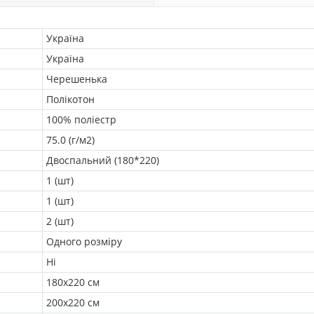
Україна
Україна
Черешенька
Полікотон
100% поліестр
75.0 (г/м2)
Двоспальний (180*220)
1 (шт)
1 (шт)
2 (шт)
Одного розміру
Ні
180х220 см
200х220 см