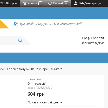
283 Відгуків
Кошик
Обрані
Вхід/Реєстрація
-
0
вул. Західна Окружна 35, м. Хмельницький
Графік роботи
Залиште відгук
*220 із полікотону №201320 Черешенька™
В наявності
Опт і роздріб
code : PR2T201320
604 грн
Показати оптові ціни