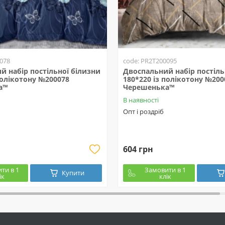
078
code: PR2T200095
й набір постільної білизни
Двоспальний набір постіль
полікотону №200078
180*220 із полікотону №200
а™
Черешенька™
В наявності
Опт і роздріб
604 грн
ти в 1
Замовити в 1
Купити
ік
клік