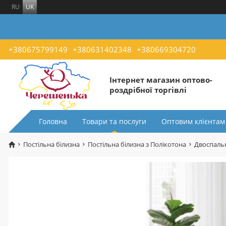
RU
UK
+380675799149
+380631402348
+380669304720
Інтернет магазин оптово-
роздрібної торгівлі
Головна
Товари та послуги
Оптовим клієнтам
Постільна білизна
Постільна білизна з Полікотона
Двоспальн