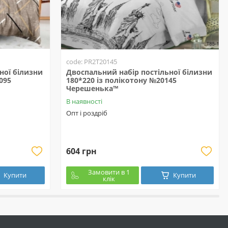
code: PR2T20145
ної білизни
Двоспальний набір постільної білизни
095
180*220 із полікотону №20145
Черешенька™
В наявності
Опт і роздріб
604 грн
Замовити в 1
Купити
Купити
клік