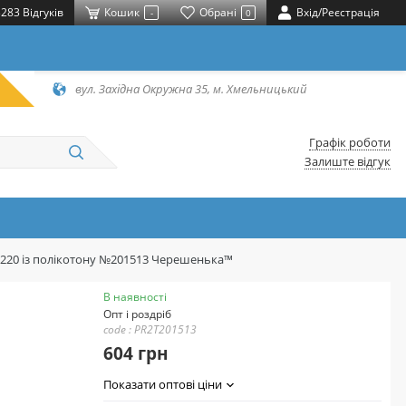
283 Відгуків
Кошик
Обрані
Вхід/Реєстрація
-
0
вул. Західна Окружна 35, м. Хмельницький
Графік роботи
Залиште відгук
*220 із полікотону №201513 Черешенька™
В наявності
Опт і роздріб
code : PR2T201513
604 грн
Показати оптові ціни