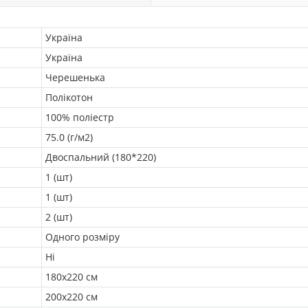
Україна
Україна
Черешенька
Полікотон
100% поліестр
75.0 (г/м2)
Двоспальний (180*220)
1 (шт)
1 (шт)
2 (шт)
Одного розміру
Ні
180х220 см
200х220 см