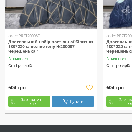
code: PR2T200087
code: PR2T200
Двоспальний набір постільної білизни
Двоспальни
180*220 із полікотону №200087
180*220 із 
Черешенька™
Черешеньк
В наявності
В наявності
Опт і роздріб
Опт і роздріб
604 грн
604 грн
Замовити в 1
Замови
Купити
клік
кл