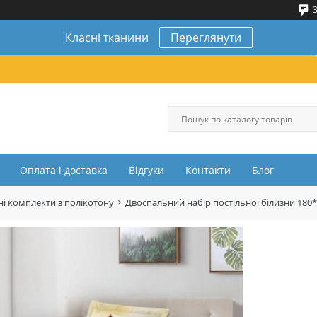
3
Класні тканини
Переглянути
Оплата і доставка
Відгуки
Контакти
Блог
і комплекти з полікотону
Двоспальний набір постільної білизни 180