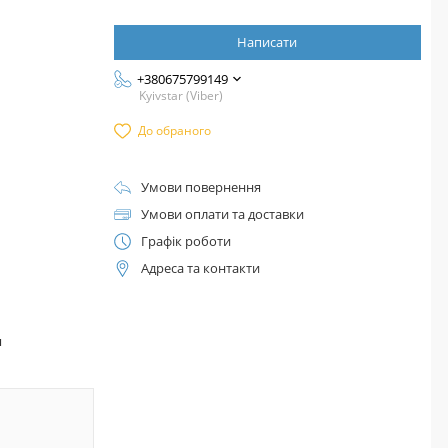
Написати
+380675799149
Kyivstar (Viber)
До обраного
Умови повернення
Умови оплати та доставки
Графік роботи
Адреса та контакти
™