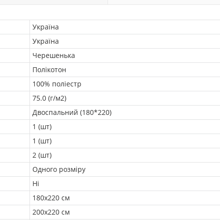
Україна
Україна
Черешенька
Полікотон
100% поліестр
75.0 (г/м2)
Двоспальний (180*220)
1 (шт)
1 (шт)
2 (шт)
Одного розміру
Ні
180х220 см
200х220 см