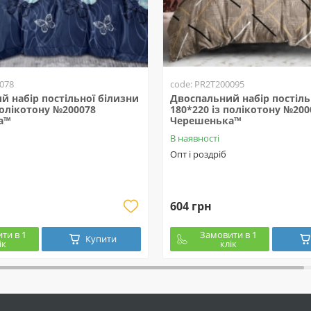
078
code: PR2T200095
й набір постільної білизни
Двоспальний набір постіль
полікотону №200078
180*220 із полікотону №200
а™
Черешенька™
В наявності
Опт і роздріб
604 грн
ти в 1
Замовити в 1
Купити
ік
клік