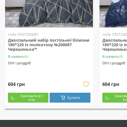
code: PR2T200087
code: PR2T200
Двоспальний набір постільної білизни
Двоспальни
180*220 із полікотону №200087
180*220 із 
Черешенька™
Черешеньк
В наявності
В наявності
Опт і роздріб
Опт і роздріб
604 грн
604 грн
Замовити в 1
Замови
Купити
клік
кл