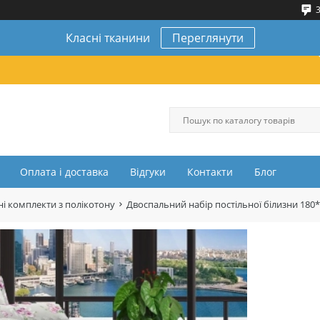
3
Класні тканини
Переглянути
Оплата і доставка
Відгуки
Контакти
Блог
і комплекти з полікотону
Двоспальний набір постільної білизни 180