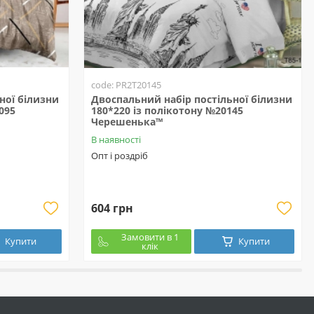
code: PR2T20145
ної білизни
Двоспальний набір постільної білизни
095
180*220 із полікотону №20145
Черешенька™
В наявності
Опт і роздріб
604 грн
Замовити в 1
Купити
Купити
клік