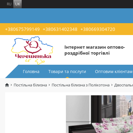
RU
UK
+380675799149
+380631402348
+380669304720
Інтернет магазин оптово-
роздрібної торгівлі
Головна
Товари та послуги
Оптовим клієнтам
Постільна білизна
Постільна білизна з Полікотона
Двоспальн