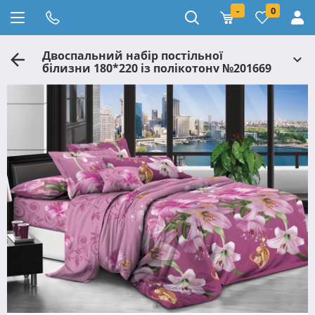
-
0
Двоспальний набір постільної
білизни 180*220 із полікотону №201669
Черешенька™