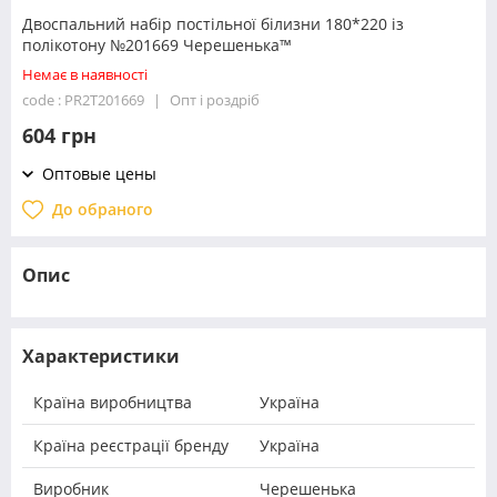
Двоспальний набір постільної білизни 180*220 із
полікотону №201669 Черешенька™
Немає в наявності
code : PR2T201669
Опт і роздріб
604 грн
Оптовые цены
До обраного
Опис
Характеристики
Країна виробництва
Україна
Країна реєстрації бренду
Україна
Виробник
Черешенька