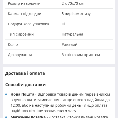
Розмір наволочки
2 х 70х70 см
Карман підковдри
З вирізом знизу
Подарункова упаковка
Ні
Тип сировини
Натуральна
Колір
Рожевий
Декорування
З квітковим принтом
Доставка і оплата
Способи доставки
Нова Пошта
- Відправка товарів даним перевізником
в день оплати замовлення - якщо оплата надійшла до
12:00, або на наступний робочий день - якщо оплата
надійшла пізніше зазначеного часу.
Магазини Rozetka
- Доставка у точки видачі Rozetka