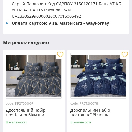
Сергій Павлович Код ЄДРПОУ 3156126171 Банк АТ КБ
«ПРИВАТБАНК» Рахунок IBAN
UA233052990000026007016006492
Оплата карткою Visa, Mastercard - WayForPay
Ми рекомендуємо
code: PR2T200087
code: PR2T200078
Двоспальний набір
Двоспальний набір
постільної білизни
постільної білизни
180*220 із полікотону
180*220 із полікотону
В наявності
В наявності
№200087 Черешенька™
№200078 Черешенька™