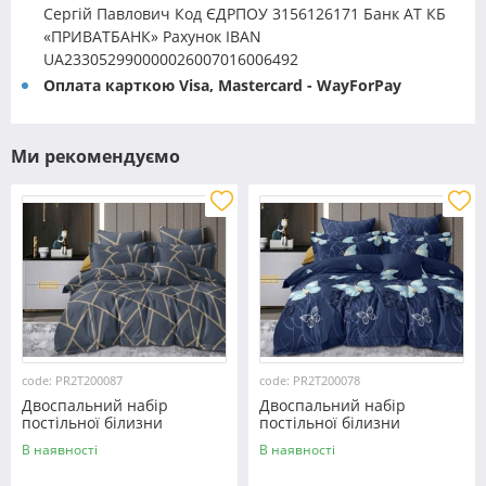
Сергій Павлович Код ЄДРПОУ 3156126171 Банк АТ КБ
«ПРИВАТБАНК» Рахунок IBAN
UA233052990000026007016006492
Оплата карткою Visa, Mastercard - WayForPay
Ми рекомендуємо
code: PR2T200087
code: PR2T200078
Двоспальний набір
Двоспальний набір
постільної білизни
постільної білизни
180*220 із полікотону
180*220 із полікотону
В наявності
В наявності
№200087 Черешенька™
№200078 Черешенька™