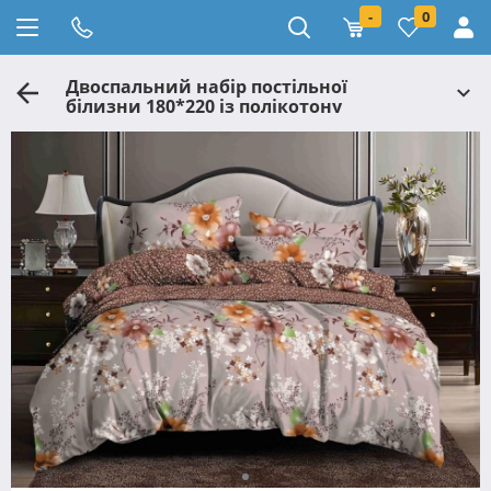
-
0
Двоспальний набір постільної
білизни 180*220 із полікотону
№2017430 Черешенька™