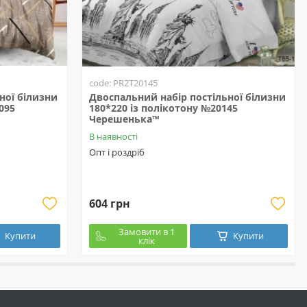
code: PR2T20145
ної білизни
Двоспальний набір постільної білизни
095
180*220 із полікотону №20145
Черешенька™
В наявності
Опт і роздріб
604 грн
Замовити в 1
Купити
Купити
клік