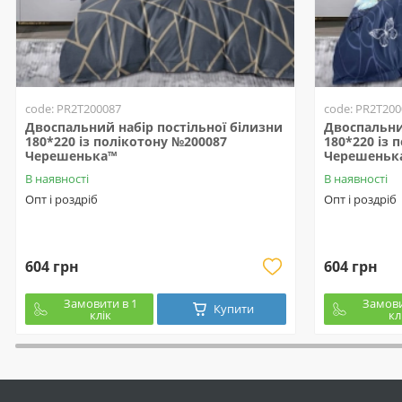
code: PR2T200087
code: PR2T200
Двоспальний набір постільної білизни
Двоспальни
180*220 із полікотону №200087
180*220 із 
Черешенька™
Черешеньк
В наявності
В наявності
Опт і роздріб
Опт і роздріб
604 грн
604 грн
Замовити в 1
Замови
Купити
клік
кл