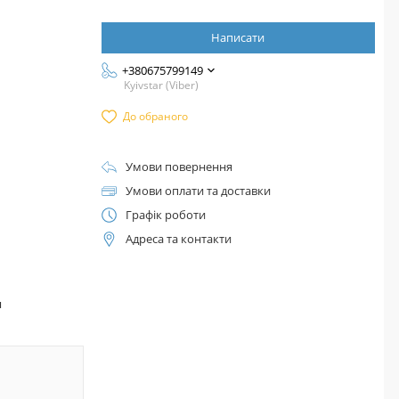
Написати
+380675799149
Kyivstar (Viber)
До обраного
Умови повернення
Умови оплати та доставки
Графік роботи
Адреса та контакти
™