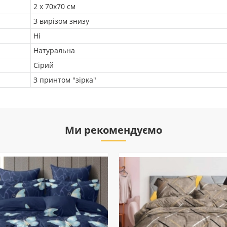
2 х 70х70 см
З вирізом знизу
Ні
Натуральна
Сірий
З принтом "зірка"
Ми рекомендуємо