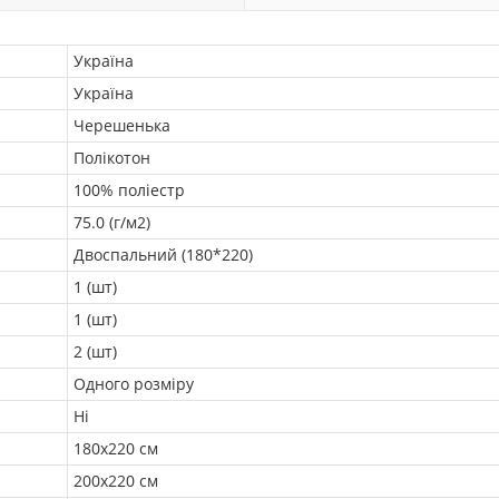
Україна
Україна
Черешенька
Полікотон
100% поліестр
75.0 (г/м2)
Двоспальний (180*220)
1 (шт)
1 (шт)
2 (шт)
Одного розміру
Ні
180х220 см
200х220 см