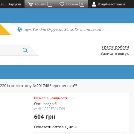
283 Відгуків
Кошик
Обрані
Вхід/Реєстрація
-
0
вул. Західна Окружна 35, м. Хмельницький
Графік роботи
Залиште відгук
*220 із полікотону №201748 Черешенька™
Немає в наявності
Опт і роздріб
code : PR2T201748
604 грн
Показати оптові ціни