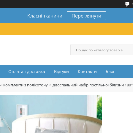
3
Класні тканини
Переглянути
Оплата і доставка
Відгуки
Контакти
Блог
і комплекти з полікотону
Двоспальний набір постільної білизни 180