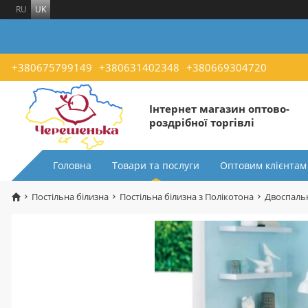
RU
UK
+380675799149
+380631402348
+380669304720
Інтернет магазин оптово-
роздрібної торгівлі
Головна
Товари та послуги
Оптовим клієнтам
Постільна білизна
Постільна білизна з Полікотона
Двоспальн