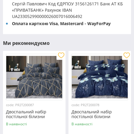
Сергій Павлович Код ЄДРПОУ 3156126171 Банк АТ КБ
«ПРИВАТБАНК» Рахунок IBAN
UA233052990000026007016006492
Оплата карткою Visa, Mastercard - WayForPay
Ми рекомендуємо
code: PR2T200087
code: PR2T200078
Двоспальний набір
Двоспальний набір
постільної білизни
постільної білизни
180*220 із полікотону
180*220 із полікотону
В наявності
В наявності
№200087 Черешенька™
№200078 Черешенька™