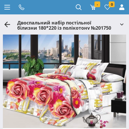
-
0
Двоспальний набір постільної
білизни 180*220 із полікотону №201750
Черешенька™