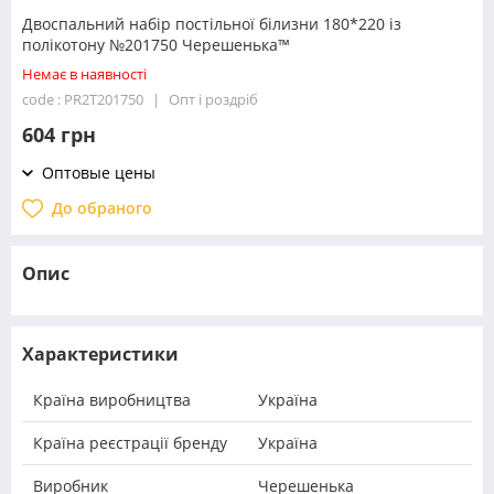
Двоспальний набір постільної білизни 180*220 із
полікотону №201750 Черешенька™
Немає в наявності
code : PR2T201750
Опт і роздріб
604 грн
Оптовые цены
До обраного
Опис
Характеристики
Країна виробництва
Україна
Країна реєстрації бренду
Україна
Виробник
Черешенька