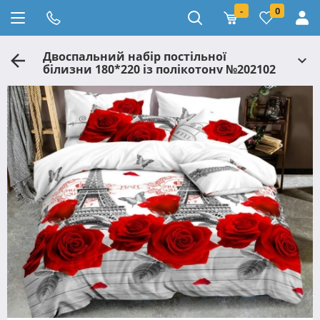
-
0
Двоспальний набір постільної
білизни 180*220 із полікотону №202102
Черешенька™