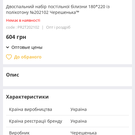
Двоспальний набір постільної білизни 180*220 із
полікотону №202102 Черешенька™
Немає в наявності
code : PR2T202102
Опт і роздріб
604 грн
Оптовые цены
До обраного
Опис
Характеристики
Країна виробництва
Україна
Країна реєстрації бренду
Україна
Виробник
Черешенька