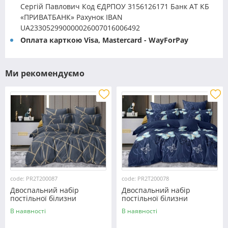
Сергій Павлович Код ЄДРПОУ 3156126171 Банк АТ КБ
«ПРИВАТБАНК» Рахунок IBAN
UA233052990000026007016006492
Оплата карткою Visa, Mastercard - WayForPay
Ми рекомендуємо
code: PR2T200087
code: PR2T200078
Двоспальний набір
Двоспальний набір
постільної білизни
постільної білизни
180*220 із полікотону
180*220 із полікотону
В наявності
В наявності
№200087 Черешенька™
№200078 Черешенька™