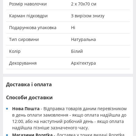
Розмір наволочки
2 х 70х70 см
Карман підковдри
З вирізом знизу
Подарункова упаковка
Ні
Тип сировини
Натуральна
Колір
Білий
Декорування
Архітектура
Доставка і оплата
Способи доставки
Нова Пошта
- Відправка товарів даним перевізником
в день оплати замовлення - якщо оплата надійшла до
12:00, або на наступний робочий день - якщо оплата
надійшла пізніше зазначеного часу.
Магазини Rozetka
- Доставка у точки видачі Rozetka