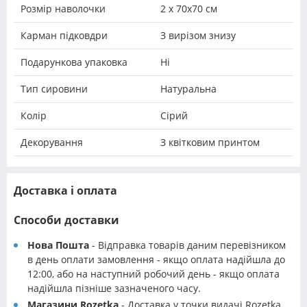
Розмір наволочки
2 х 70х70 см
Карман підковдри
З вирізом знизу
Подарункова упаковка
Ні
Тип сировини
Натуральна
Колір
Сірий
Декорування
З квітковим принтом
Доставка і оплата
Способи доставки
Нова Пошта
- Відправка товарів даним перевізником
в день оплати замовлення - якщо оплата надійшла до
12:00, або на наступний робочий день - якщо оплата
надійшла пізніше зазначеного часу.
Магазини Rozetka
- Доставка у точки видачі Rozetka