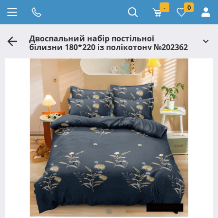
-
0
Двоспальний набір постільної
білизни 180*220 із полікотону №202362
Черешенька™