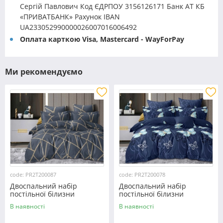
Сергій Павлович Код ЄДРПОУ 3156126171 Банк АТ КБ
«ПРИВАТБАНК» Рахунок IBAN
UA233052990000026007016006492
Оплата карткою Visa, Mastercard - WayForPay
Ми рекомендуємо
code: PR2T200087
code: PR2T200078
Двоспальний набір
Двоспальний набір
постільної білизни
постільної білизни
180*220 із полікотону
180*220 із полікотону
В наявності
В наявності
№200087 Черешенька™
№200078 Черешенька™