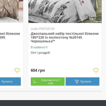
code: PR2T20145
ної білизни
Двоспальний набір постільної білизни
095
180*220 із полікотону №20145
Черешенька™
В наявності
Опт і роздріб
604 грн
Замовити в 1
Купити
Купити
клік