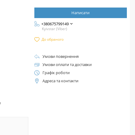
Написати
+380675799149
Kyivstar (Viber)
До обраного
Умови повернення
Умови оплати та доставки
Графік роботи
Адреса та контакти
™