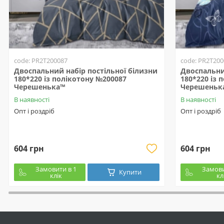
code: PR2T200087
code: PR2T200
Двоспальний набір постільної білизни
Двоспальни
180*220 із полікотону №200087
180*220 із 
Черешенька™
Черешеньк
В наявності
В наявності
Опт і роздріб
Опт і роздріб
604 грн
604 грн
Замовити в 1
Замови
Купити
клік
кл