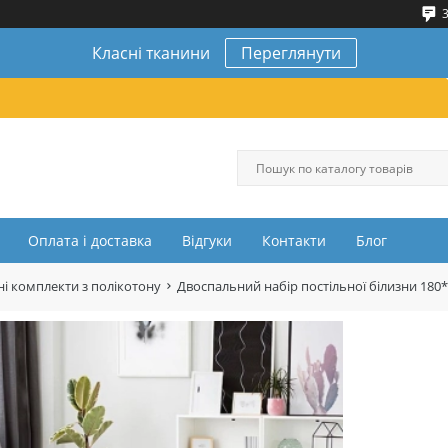
3
Класні тканини
Переглянути
Оплата і доставка
Відгуки
Контакти
Блог
і комплекти з полікотону
Двоспальний набір постільної білизни 180