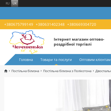
RU
UK
+380675799149
+380631402348
+380669304720
Інтернет магазин оптово-
роздрібної торгівлі
Головна
Товари та послуги
Оптовим клієнтам
Постільна білизна
Постільна білизна з Полікотона
Двоспальн