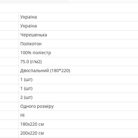
Україна
Україна
Черешенька
Полікотон
100% поліестр
75.0 (г/м2)
Двоспальний (180*220)
1 (шт)
1 (шт)
2 (шт)
Одного розміру
Ні
180х220 см
200х220 см