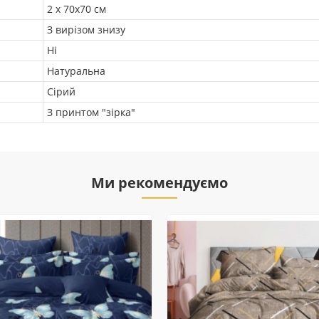
2 х 70х70 см
З вирізом знизу
Ні
Натуральна
Сірий
З принтом "зірка"
Ми рекомендуємо