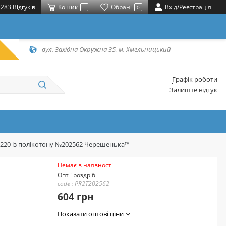
283 Відгуків
Кошик
Обрані
Вхід/Реєстрація
-
0
вул. Західна Окружна 35, м. Хмельницький
Графік роботи
Залиште відгук
*220 із полікотону №202562 Черешенька™
Немає в наявності
Опт і роздріб
code : PR2T202562
604 грн
Показати оптові ціни