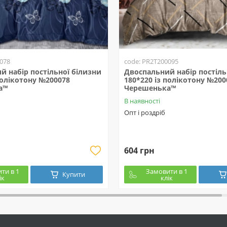
078
code: PR2T200095
й набір постільної білизни
Двоспальний набір постіль
полікотону №200078
180*220 із полікотону №200
а™
Черешенька™
В наявності
Опт і роздріб
604 грн
ти в 1
Замовити в 1
Купити
ік
клік