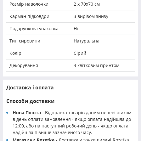
Розмір наволочки
2 х 70х70 см
Карман підковдри
З вирізом знизу
Подарункова упаковка
Ні
Тип сировини
Натуральна
Колір
Сірий
Декорування
З квітковим принтом
Доставка і оплата
Способи доставки
Нова Пошта
- Відправка товарів даним перевізником
в день оплати замовлення - якщо оплата надійшла до
12:00, або на наступний робочий день - якщо оплата
надійшла пізніше зазначеного часу.
Магазини Rozetka
- Доставка у точки видачі Rozetka