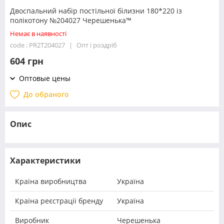
Двоспальний набір постільної білизни 180*220 із
полікотону №204027 Черешенька™
Немає в наявності
code : PR2T204027
Опт і роздріб
604 грн
Оптовые цены
До обраного
Опис
Характеристики
Країна виробництва
Україна
Країна реєстрації бренду
Україна
Виробник
Черешенька