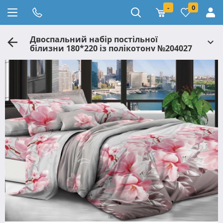
-
0
Двоспальний набір постільної
білизни 180*220 із полікотону №204027
Черешенька™