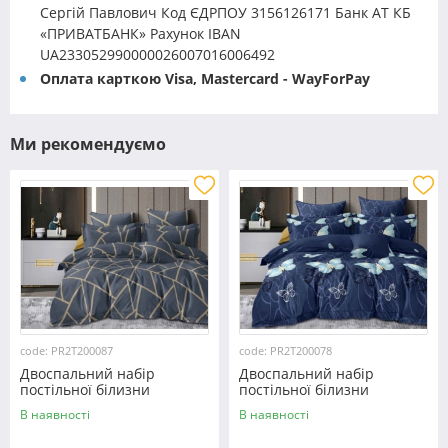
Сергій Павлович Код ЄДРПОУ 3156126171 Банк АТ КБ
«ПРИВАТБАНК» Рахунок IBAN
UA233052990000026007016006492
Оплата карткою Visa, Mastercard - WayForPay
Ми рекомендуємо
code: PR2T200087
code: PR2T200078
Двоспальний набір
Двоспальний набір
постільної білизни
постільної білизни
180*220 із полікотону
180*220 із полікотону
В наявності
В наявності
№200087 Черешенька™
№200078 Черешенька™