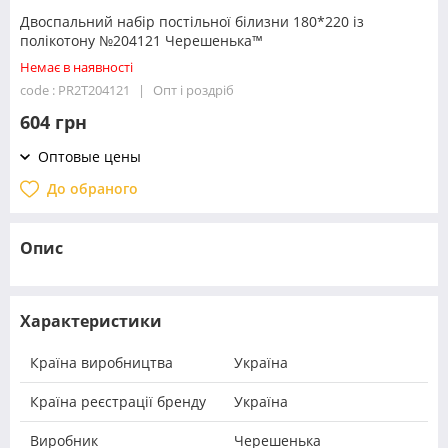
Двоспальний набір постільної білизни 180*220 із
полікотону №204121 Черешенька™
Немає в наявності
code : PR2T204121
Опт і роздріб
604 грн
Оптовые цены
До обраного
Опис
Характеристики
Країна виробництва
Україна
Країна реєстрації бренду
Україна
Виробник
Черешенька