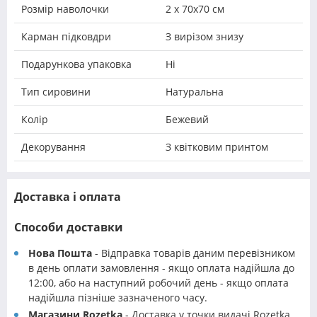
Розмір наволочки
2 х 70х70 см
Карман підковдри
З вирізом знизу
Подарункова упаковка
Ні
Тип сировини
Натуральна
Колір
Бежевий
Декорування
З квітковим принтом
Доставка і оплата
Способи доставки
Нова Пошта
- Відправка товарів даним перевізником
в день оплати замовлення - якщо оплата надійшла до
12:00, або на наступний робочий день - якщо оплата
надійшла пізніше зазначеного часу.
Магазини Rozetka
- Доставка у точки видачі Rozetka