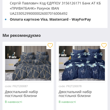
Сергій Павлович Код ЄДРПОУ 3156126171 Банк АТ КБ
«ПРИВАТБАНК» Рахунок IBAN
UA233052990000026007016006492
Оплата карткою Visa, Mastercard - WayForPay
Ми рекомендуємо
code: PR2T200087
code: PR2T200078
Двоспальний набір
Двоспальний набір
постільної білизни
постільної білизни
180*220 із полікотону
180*220 із полікотону
В наявності
В наявності
№200087 Черешенька™
№200078 Черешенька™