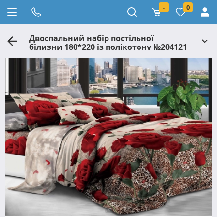
-
0
Двоспальний набір постільної
білизни 180*220 із полікотону №204121
Черешенька™