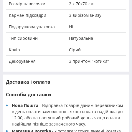
Розмір наволочки
2 х 70х70 см
Карман підковдри
З вирізом знизу
Подарункова упаковка
Ні
Тип сировини
Натуральна
Колір
Сірий
Декорування
З принтом "котики"
Доставка і оплата
Способи доставки
Нова Пошта
- Відправка товарів даним перевізником
в день оплати замовлення - якщо оплата надійшла до
12:00, або на наступний робочий день - якщо оплата
надійшла пізніше зазначеного часу.
Магазини Rozetka
- Доставка у точки видачі Rozetka