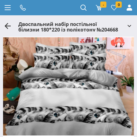
-
0
Двоспальний набір постільної
білизни 180*220 із полікотону №204668
Черешенька™