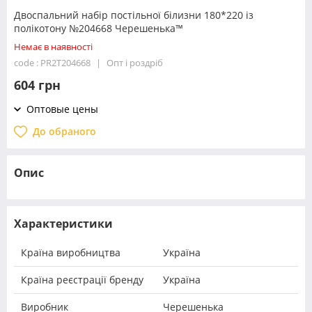
Двоспальний набір постільної білизни 180*220 із
полікотону №204668 Черешенька™
Немає в наявності
code : PR2T204668
Опт і роздріб
604 грн
Оптовые цены
До обраного
Опис
Характеристики
Країна виробництва
Україна
Країна реєстрації бренду
Україна
Виробник
Черешенька