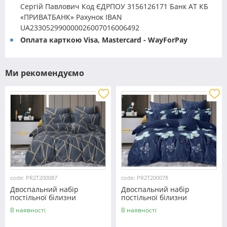
Сергій Павлович Код ЄДРПОУ 3156126171 Банк АТ КБ
«ПРИВАТБАНК» Рахунок IBAN
UA233052990000026007016006492
Оплата карткою Visa, Mastercard - WayForPay
Ми рекомендуємо
code: PR2T200087
code: PR2T200078
Двоспальний набір
Двоспальний набір
постільної білизни
постільної білизни
180*220 із полікотону
180*220 із полікотону
В наявності
В наявності
№200087 Черешенька™
№200078 Черешенька™