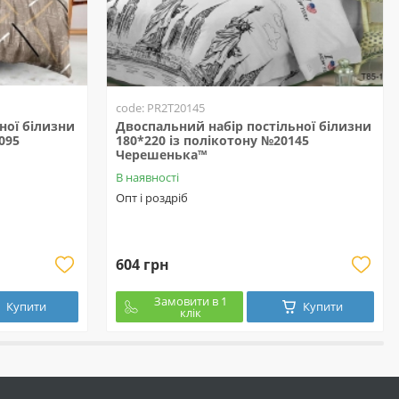
code: PR2T20145
ної білизни
Двоспальний набір постільної білизни
095
180*220 із полікотону №20145
Черешенька™
В наявності
Опт і роздріб
604 грн
Замовити в 1
Купити
Купити
клік