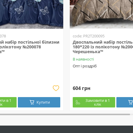
078
code: PR2T200095
й набір постільної білизни
Двоспальний набір постіль
полікотону №200078
180*220 із полікотону №200
а™
Черешенька™
В наявності
Опт і роздріб
604 грн
ти в 1
Замовити в 1
Купити
ік
клік