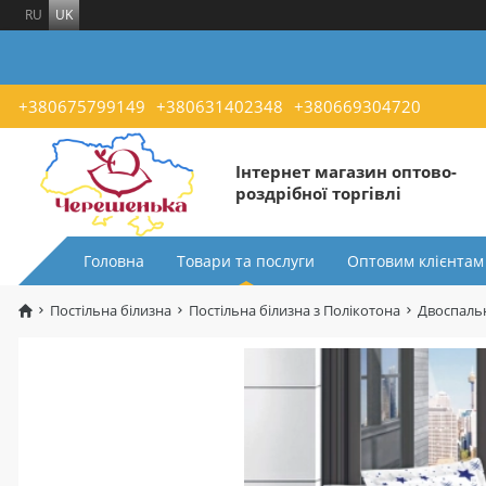
RU
UK
+380675799149
+380631402348
+380669304720
Інтернет магазин оптово-
роздрібної торгівлі
Головна
Товари та послуги
Оптовим клієнтам
Постільна білизна
Постільна білизна з Полікотона
Двоспальн