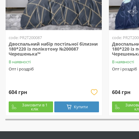
code: PR2T200087
code: PR2T200
Двоспальний набір постільної білизни
Двоспальни
180*220 із полікотону №200087
180*220 із 
Черешенька™
Черешеньк
В наявності
В наявності
Опт і роздріб
Опт і роздріб
604 грн
604 грн
Замовити в 1
Замови
Купити
клік
кл