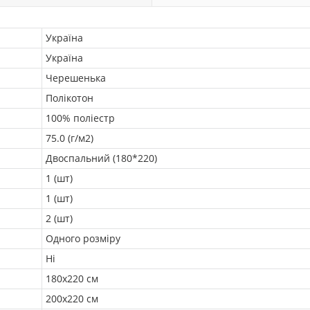
Україна
Україна
Черешенька
Полікотон
100% поліестр
75.0 (г/м2)
Двоспальний (180*220)
1 (шт)
1 (шт)
2 (шт)
Одного розміру
Ні
180х220 см
200х220 см