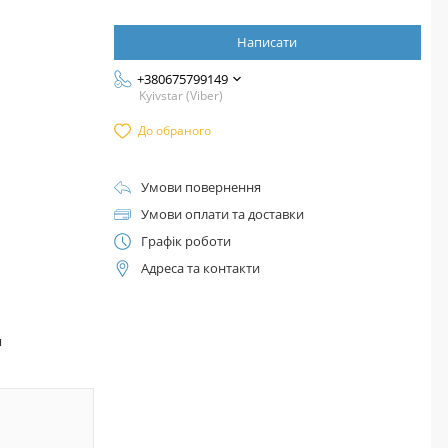
Написати
+380675799149
Kyivstar (Viber)
До обраного
Умови повернення
Умови оплати та доставки
Графік роботи
Адреса та контакти
™