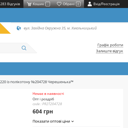
283 Відгуків
Кошик
Обрані
Вхід/Реєстрація
-
0
вул. Західна Окружна 35, м. Хмельницький
Графік роботи
Залиште відгук
*220 із полікотону №204728 Черешенька™
Немає в наявності
Опт і роздріб
code : PR2T204728
604 грн
Показати оптові ціни