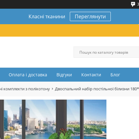
3
Класні тканини
Переглянути
Оплата і доставка
Відгуки
Контакти
Блог
і комплекти з полікотону
Двоспальний набір постільної білизни 180