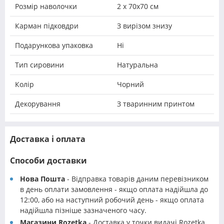
Розмір наволочки
2 х 70х70 см
Карман підковдри
З вирізом знизу
Подарункова упаковка
Ні
Тип сировини
Натуральна
Колір
Чорний
Декорування
З тваринним принтом
Доставка і оплата
Способи доставки
Нова Пошта
- Відправка товарів даним перевізником
в день оплати замовлення - якщо оплата надійшла до
12:00, або на наступний робочий день - якщо оплата
надійшла пізніше зазначеного часу.
Магазини Rozetka
- Доставка у точки видачі Rozetka