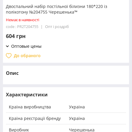
Двоспальний набір постільної білизни 180*220 із
полікотону №204755 Черешенька™
Немає в наявності
code : PR2T204755
Опт і роздріб
604 грн
Оптовые цены
До обраного
Опис
Характеристики
Країна виробництва
Україна
Країна реєстрації бренду
Україна
Виробник
Черешенька