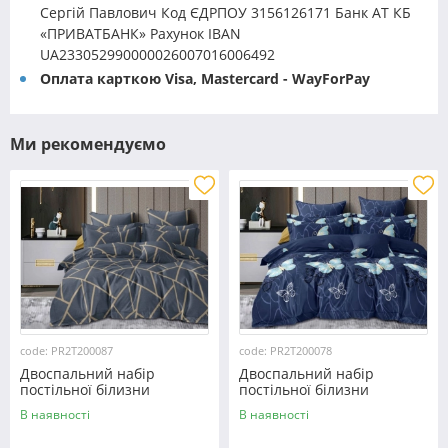
Сергій Павлович Код ЄДРПОУ 3156126171 Банк АТ КБ
«ПРИВАТБАНК» Рахунок IBAN
UA233052990000026007016006492
Оплата карткою Visa, Mastercard - WayForPay
Ми рекомендуємо
code: PR2T200087
code: PR2T200078
Двоспальний набір
Двоспальний набір
постільної білизни
постільної білизни
180*220 із полікотону
180*220 із полікотону
В наявності
В наявності
№200087 Черешенька™
№200078 Черешенька™