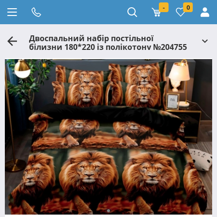
-
0
Двоспальний набір постільної
білизни 180*220 із полікотону №204755
Черешенька™