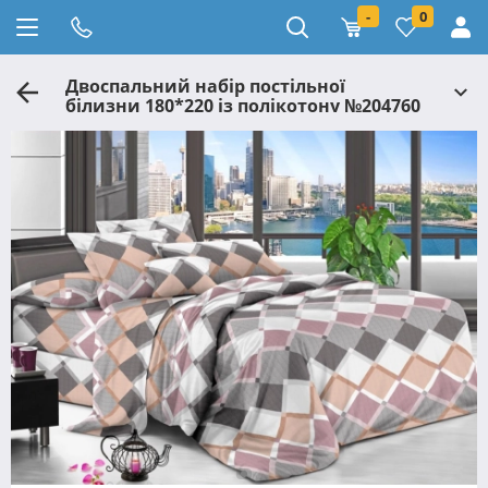
-
0
Двоспальний набір постільної
білизни 180*220 із полікотону №204760
Черешенька™