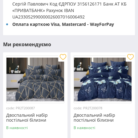
Сергій Павлович Код ЄДРПОУ 3156126171 Банк АТ КБ
«ПРИВАТБАНК» Рахунок IBAN
UA233052990000026007016006492
Оплата карткою Visa, Mastercard - WayForPay
Ми рекомендуємо
code: PR2T200087
code: PR2T200078
Двоспальний набір
Двоспальний набір
постільної білизни
постільної білизни
180*220 із полікотону
180*220 із полікотону
В наявності
В наявності
№200087 Черешенька™
№200078 Черешенька™