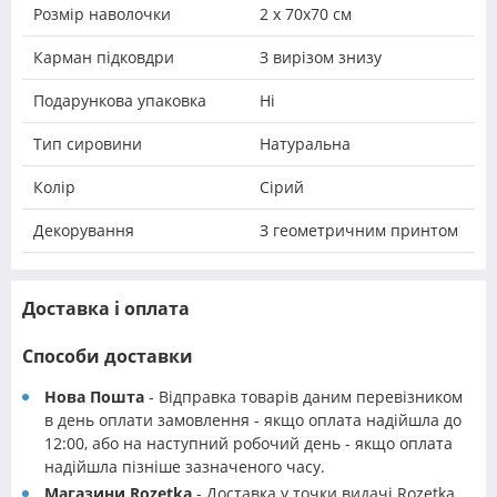
Розмір наволочки
2 х 70х70 см
Карман підковдри
З вирізом знизу
Подарункова упаковка
Ні
Тип сировини
Натуральна
Колір
Сірий
Декорування
З геометричним принтом
Доставка і оплата
Способи доставки
Нова Пошта
- Відправка товарів даним перевізником
в день оплати замовлення - якщо оплата надійшла до
12:00, або на наступний робочий день - якщо оплата
надійшла пізніше зазначеного часу.
Магазини Rozetka
- Доставка у точки видачі Rozetka