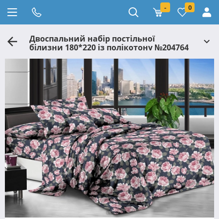
-
0
Двоспальний набір постільної
білизни 180*220 із полікотону №204764
Черешенька™