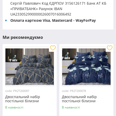
Сергій Павлович Код ЄДРПОУ 3156126171 Банк АТ КБ
«ПРИВАТБАНК» Рахунок IBAN
UA233052990000026007016006492
Оплата карткою Visa, Mastercard - WayForPay
Ми рекомендуємо
code: PR2T200087
code: PR2T200078
Двоспальний набір
Двоспальний набір
постільної білизни
постільної білизни
180*220 із полікотону
180*220 із полікотону
В наявності
В наявності
№200087 Черешенька™
№200078 Черешенька™