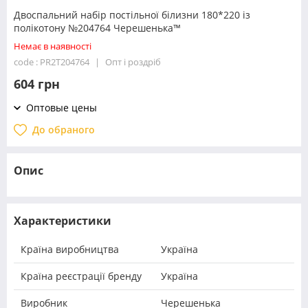
Двоспальний набір постільної білизни 180*220 із
полікотону №204764 Черешенька™
Немає в наявності
code : PR2T204764
Опт і роздріб
604 грн
Оптовые цены
До обраного
Опис
Характеристики
Країна виробництва
Україна
Країна реєстрації бренду
Україна
Виробник
Черешенька