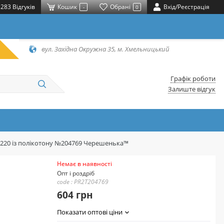
283 Відгуків
Кошик
Обрані
Вхід/Реєстрація
-
0
вул. Західна Окружна 35, м. Хмельницький
Графік роботи
Залиште відгук
*220 із полікотону №204769 Черешенька™
Немає в наявності
Опт і роздріб
code : PR2T204769
604 грн
Показати оптові ціни