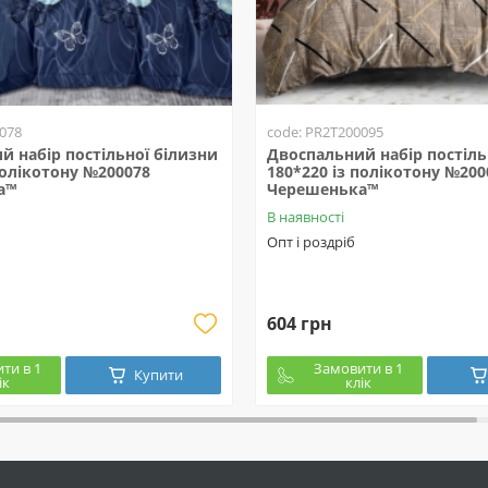
078
code: PR2T200095
й набір постільної білизни
Двоспальний набір постіль
полікотону №200078
180*220 із полікотону №200
а™
Черешенька™
В наявності
Опт і роздріб
604 грн
ти в 1
Замовити в 1
Купити
ік
клік