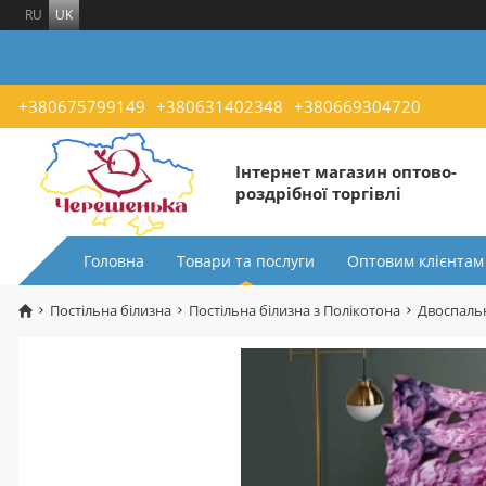
RU
UK
+380675799149
+380631402348
+380669304720
Інтернет магазин оптово-
роздрібної торгівлі
Головна
Товари та послуги
Оптовим клієнтам
Постільна білизна
Постільна білизна з Полікотона
Двоспальн