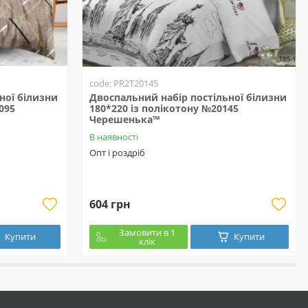
code: PR2T20145
ної білизни
Двоспальний набір постільної білизни
095
180*220 із полікотону №20145
Черешенька™
В наявності
Опт і роздріб
604 грн
Замовити в 1
Купити
Купити
клік