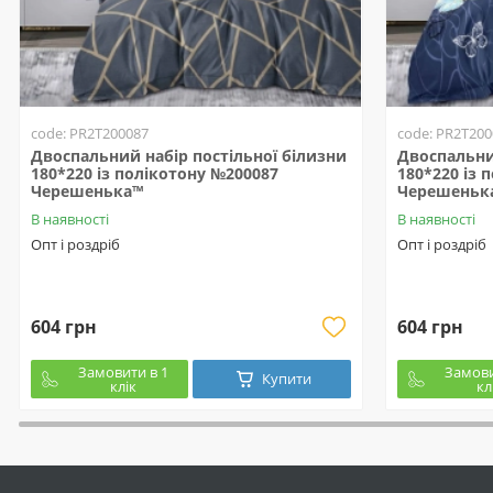
code: PR2T200087
code: PR2T200
Двоспальний набір постільної білизни
Двоспальни
180*220 із полікотону №200087
180*220 із 
Черешенька™
Черешеньк
В наявності
В наявності
Опт і роздріб
Опт і роздріб
604 грн
604 грн
Замовити в 1
Замови
Купити
клік
кл