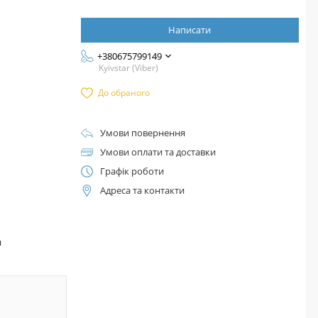
Написати
+380675799149
Kyivstar (Viber)
До обраного
Умови повернення
Умови оплати та доставки
Графік роботи
Адреса та контакти
™