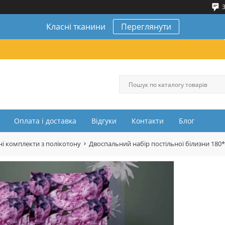
3
Класні тканини
Переглянути
Оплата і доставка
Відгуки
Контакти
Блог
і комплекти з полікотону
Двоспальний набір постільної білизни 180