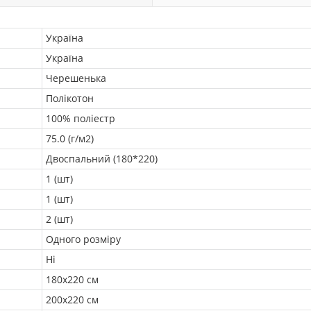
Україна
Україна
Черешенька
Полікотон
100% поліестр
75.0 (г/м2)
Двоспальний (180*220)
1 (шт)
1 (шт)
2 (шт)
Одного розміру
Ні
180х220 см
200х220 см