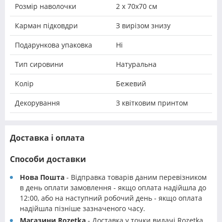
Розмір наволочки
2 х 70х70 см
Карман підковдри
З вирізом знизу
Подарункова упаковка
Ні
Тип сировини
Натуральна
Колір
Бежевий
Декорування
З квітковим принтом
Доставка і оплата
Способи доставки
Нова Пошта
- Відправка товарів даним перевізником
в день оплати замовлення - якщо оплата надійшла до
12:00, або на наступний робочий день - якщо оплата
надійшла пізніше зазначеного часу.
Магазини Rozetka
- Доставка у точки видачі Rozetka