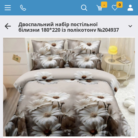
-
0
Двоспальний набір постільної
білизни 180*220 із полікотону №204937
Черешенька™