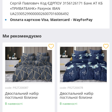
Сергій Павлович Код ЄДРПОУ 3156126171 Банк АТ КБ
«ПРИВАТБАНК» Рахунок IBAN
UA233052990000026007016006492
Оплата карткою Visa, Mastercard - WayForPay
Ми рекомендуємо
code: PR2T200087
code: PR2T200078
Двоспальний набір
Двоспальний набір
постільної білизни
постільної білизни
180*220 із полікотону
180*220 із полікотону
В наявності
В наявності
№200087 Черешенька™
№200078 Черешенька™