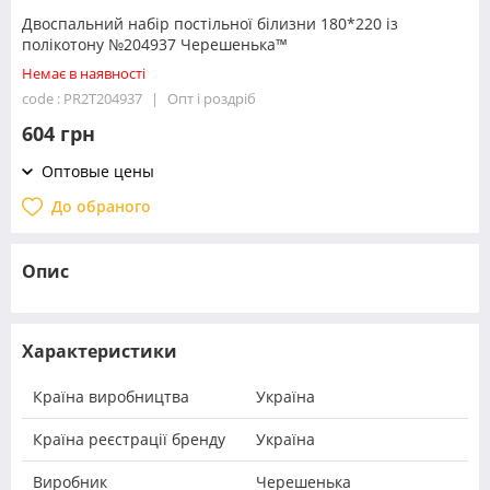
Двоспальний набір постільної білизни 180*220 із
полікотону №204937 Черешенька™
Немає в наявності
code : PR2T204937
Опт і роздріб
604 грн
Оптовые цены
До обраного
Опис
Характеристики
Країна виробництва
Україна
Країна реєстрації бренду
Україна
Виробник
Черешенька