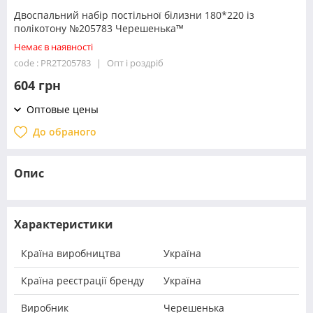
Двоспальний набір постільної білизни 180*220 із
полікотону №205783 Черешенька™
Немає в наявності
code : PR2T205783
Опт і роздріб
604 грн
Оптовые цены
До обраного
Опис
Характеристики
Країна виробництва
Україна
Країна реєстрації бренду
Україна
Виробник
Черешенька