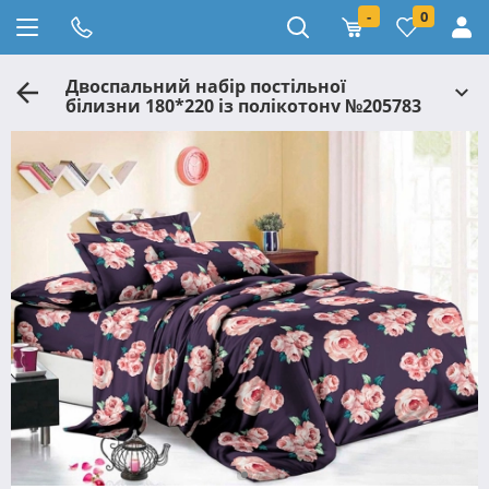
-
0
Двоспальний набір постільної
білизни 180*220 із полікотону №205783
Черешенька™