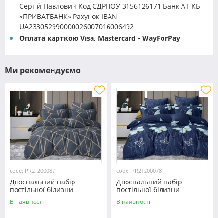
Сергій Павлович Код ЄДРПОУ 3156126171 Банк АТ КБ
«ПРИВАТБАНК» Рахунок IBAN
UA233052990000026007016006492
Оплата карткою Visa, Mastercard - WayForPay
Ми рекомендуємо
code: PR2T200087
code: PR2T200078
Двоспальний набір
Двоспальний набір
постільної білизни
постільної білизни
180*220 із полікотону
180*220 із полікотону
В наявності
В наявності
№200087 Черешенька™
№200078 Черешенька™