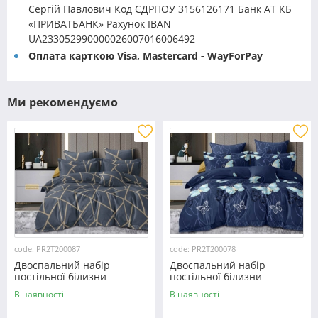
Сергій Павлович Код ЄДРПОУ 3156126171 Банк АТ КБ
«ПРИВАТБАНК» Рахунок IBAN
UA233052990000026007016006492
Оплата карткою Visa, Mastercard - WayForPay
Ми рекомендуємо
code: PR2T200087
code: PR2T200078
Двоспальний набір
Двоспальний набір
постільної білизни
постільної білизни
180*220 із полікотону
180*220 із полікотону
В наявності
В наявності
№200087 Черешенька™
№200078 Черешенька™