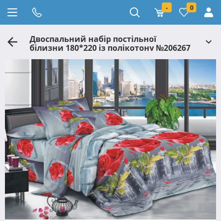
-
0
Двоспальний набір постільної
білизни 180*220 із полікотону №206267
Черешенька™