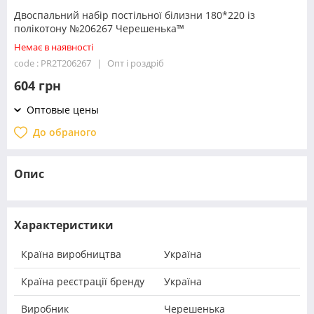
Двоспальний набір постільної білизни 180*220 із
полікотону №206267 Черешенька™
Немає в наявності
code : PR2T206267
Опт і роздріб
604 грн
Оптовые цены
До обраного
Опис
Характеристики
Країна виробництва
Україна
Країна реєстрації бренду
Україна
Виробник
Черешенька