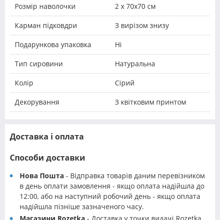
Розмір наволочки
2 х 70х70 см
Карман підковдри
З вирізом знизу
Подарункова упаковка
Ні
Тип сировини
Натуральна
Колір
Сірий
Декорування
З квітковим принтом
Доставка і оплата
Способи доставки
Нова Пошта
- Відправка товарів даним перевізником
в день оплати замовлення - якщо оплата надійшла до
12:00, або на наступний робочий день - якщо оплата
надійшла пізніше зазначеного часу.
Магазини Rozetka
- Доставка у точки видачі Rozetka