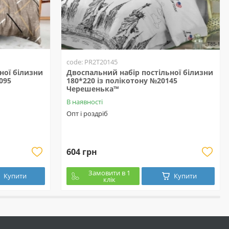
code: PR2T20145
ної білизни
Двоспальний набір постільної білизни
095
180*220 із полікотону №20145
Черешенька™
В наявності
Опт і роздріб
604 грн
Замовити в 1
Купити
Купити
клік