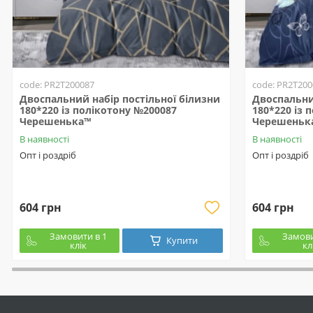
code: PR2T200087
code: PR2T200
Двоспальний набір постільної білизни
Двоспальни
180*220 із полікотону №200087
180*220 із 
Черешенька™
Черешеньк
В наявності
В наявності
Опт і роздріб
Опт і роздріб
604 грн
604 грн
Замовити в 1
Замови
Купити
клік
кл