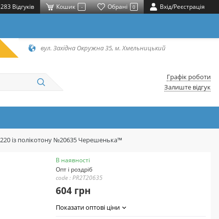
283 Відгуків
Кошик
Обрані
Вхід/Реєстрація
-
0
вул. Західна Окружна 35, м. Хмельницький
Графік роботи
Залиште відгук
*220 із полікотону №20635 Черешенька™
В наявності
Опт і роздріб
code : PR2T20635
604 грн
Показати оптові ціни