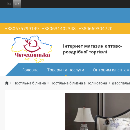
RU
UK
+380675799149
+380631402348
+380669304720
Інтернет магазин оптово-
роздрібної торгівлі
Головна
Товари та послуги
Оптовим клієнтам
Постільна білизна
Постільна білизна з Полікотона
Двоспальн