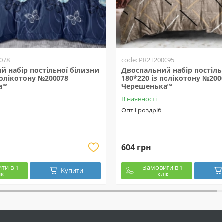
078
code: PR2T200095
й набір постільної білизни
Двоспальний набір постіль
полікотону №200078
180*220 із полікотону №200
а™
Черешенька™
В наявності
Опт і роздріб
604 грн
ти в 1
Замовити в 1
Купити
ік
клік