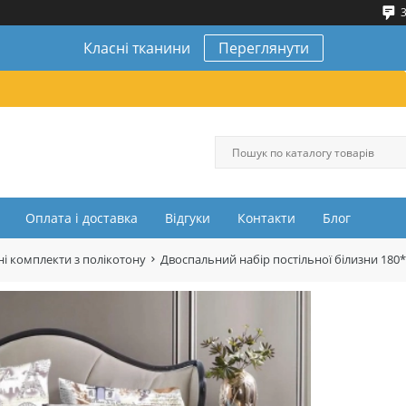
3
Класні тканини
Переглянути
Оплата і доставка
Відгуки
Контакти
Блог
і комплекти з полікотону
Двоспальний набір постільної білизни 180