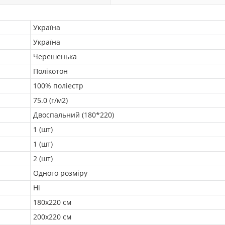
Україна
Україна
Черешенька
Полікотон
100% поліестр
75.0 (г/м2)
Двоспальний (180*220)
1 (шт)
1 (шт)
2 (шт)
Одного розміру
Ні
180х220 см
200х220 см