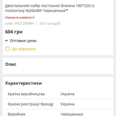
Двоспальний набір постільної білизни 180*220 із
полікотону №206489 Черешенька™
Немає в наявності
code : PR2T206489
Опт і роздріб
604 грн
Оптовые цены
До обраного
Опис
Характеристики
Країна виробництва
Україна
Країна реєстрації бренду
Україна
Виробник
Черешенька