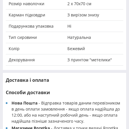
Розмір наволочки
2 х 70х70 см
Карман підковдри
З вирізом знизу
Подарункова упаковка
Ні
Тип сировини
Натуральна
Колір
Бежевий
Декорування
З принтом "метелики"
Доставка і оплата
Способи доставки
Нова Пошта
- Відправка товарів даним перевізником
в день оплати замовлення - якщо оплата надійшла до
12:00, або на наступний робочий день - якщо оплата
надійшла пізніше зазначеного часу.
Магазини Rozetka
- Доставка у точки видачі Rozetka