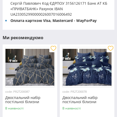
Сергій Павлович Код ЄДРПОУ 3156126171 Банк АТ КБ
«ПРИВАТБАНК» Рахунок IBAN
UA233052990000026007016006492
Оплата карткою Visa, Mastercard - WayForPay
Ми рекомендуємо
code: PR2T200087
code: PR2T200078
Двоспальний набір
Двоспальний набір
постільної білизни
постільної білизни
180*220 із полікотону
180*220 із полікотону
В наявності
В наявності
№200087 Черешенька™
№200078 Черешенька™