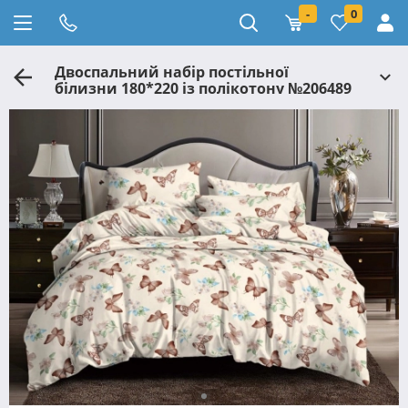
-
0
Двоспальний набір постільної
білизни 180*220 із полікотону №206489
Черешенька™