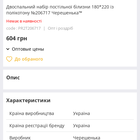
Двоспальний набір постільної білизни 180*220 із
полікотону №206717 Черешенька™
Немає в наявності
code : PR2T206717
Опт і роздріб
604 грн
Оптовые цены
До обраного
Опис
Характеристики
Країна виробництва
Україна
Країна реєстрації бренду
Україна
Виробник
Черешенька