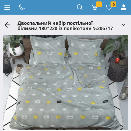
-
0
Двоспальний набір постільної
білизни 180*220 із полікотону №206717
Черешенька™