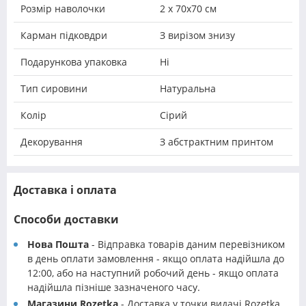
Розмір наволочки
2 х 70х70 см
Карман підковдри
З вирізом знизу
Подарункова упаковка
Ні
Тип сировини
Натуральна
Колір
Сірий
Декорування
З абстрактним принтом
Доставка і оплата
Способи доставки
Нова Пошта
- Відправка товарів даним перевізником
в день оплати замовлення - якщо оплата надійшла до
12:00, або на наступний робочий день - якщо оплата
надійшла пізніше зазначеного часу.
Магазини Rozetka
- Доставка у точки видачі Rozetka