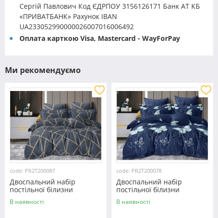
Сергій Павлович Код ЄДРПОУ 3156126171 Банк АТ КБ
«ПРИВАТБАНК» Рахунок IBAN
UA233052990000026007016006492
Оплата карткою Visa, Mastercard - WayForPay
Ми рекомендуємо
code: PR2T200087
code: PR2T200078
Двоспальний набір
Двоспальний набір
постільної білизни
постільної білизни
180*220 із полікотону
180*220 із полікотону
В наявності
В наявності
№200087 Черешенька™
№200078 Черешенька™