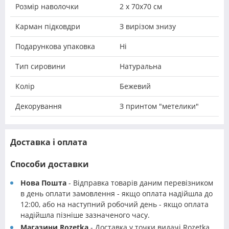
Розмір наволочки
2 х 70х70 см
Карман підковдри
З вирізом знизу
Подарункова упаковка
Ні
Тип сировини
Натуральна
Колір
Бежевий
Декорування
З принтом "метелики"
Доставка і оплата
Способи доставки
Нова Пошта
- Відправка товарів даним перевізником
в день оплати замовлення - якщо оплата надійшла до
12:00, або на наступний робочий день - якщо оплата
надійшла пізніше зазначеного часу.
Магазини Rozetka
- Доставка у точки видачі Rozetka