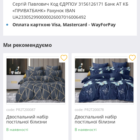
Сергій Павлович Код ЄДРПОУ 3156126171 Банк АТ КБ
«ПРИВАТБАНК» Рахунок IBAN
UA233052990000026007016006492
Оплата карткою Visa, Mastercard - WayForPay
Ми рекомендуємо
code: PR2T200087
code: PR2T200078
Двоспальний набір
Двоспальний набір
постільної білизни
постільної білизни
180*220 із полікотону
180*220 із полікотону
В наявності
В наявності
№200087 Черешенька™
№200078 Черешенька™