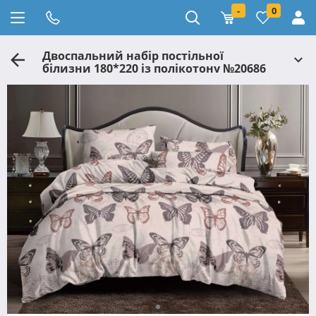
-
0
Двоспальний набір постільної
білизни 180*220 із полікотону №20686
Черешенька™