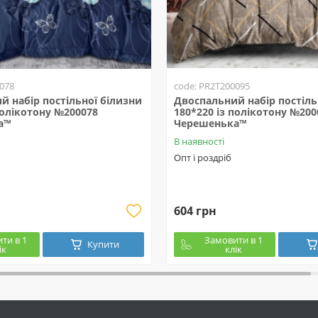
078
code: PR2T200095
й набір постільної білизни
Двоспальний набір постіль
полікотону №200078
180*220 із полікотону №200
а™
Черешенька™
В наявності
Опт і роздріб
604 грн
ти в 1
Замовити в 1
Купити
ік
клік