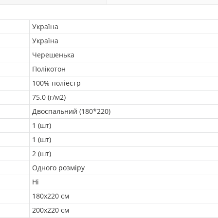
Україна
Україна
Черешенька
Полікотон
100% поліестр
75.0 (г/м2)
Двоспальний (180*220)
1 (шт)
1 (шт)
2 (шт)
Одного розміру
Ні
180х220 см
200х220 см