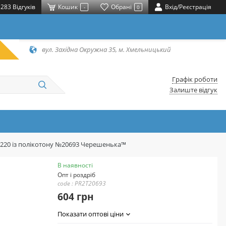
283 Відгуків
Кошик
Обрані
Вхід/Реєстрація
-
0
вул. Західна Окружна 35, м. Хмельницький
Графік роботи
Залиште відгук
*220 із полікотону №20693 Черешенька™
В наявності
Опт і роздріб
code : PR2T20693
604 грн
Показати оптові ціни