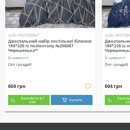
code: PR2T200087
code: PR2T200
Двоспальний набір постільної білизни
Двоспальни
180*220 із полікотону №200087
180*220 із 
Черешенька™
Черешеньк
В наявності
В наявності
Опт і роздріб
Опт і роздріб
604 грн
604 грн
Замовити в 1
Замови
Купити
клік
кл