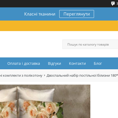
3
Класні тканини
Переглянути
Оплата і доставка
Відгуки
Контакти
Блог
і комплекти з полікотону
Двоспальний набір постільної білизни 180