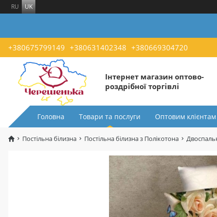
RU
UK
+380675799149
+380631402348
+380669304720
Інтернет магазин оптово-
роздрібної торгівлі
Головна
Товари та послуги
Оптовим клієнтам
Постільна білизна
Постільна білизна з Полікотона
Двоспальн