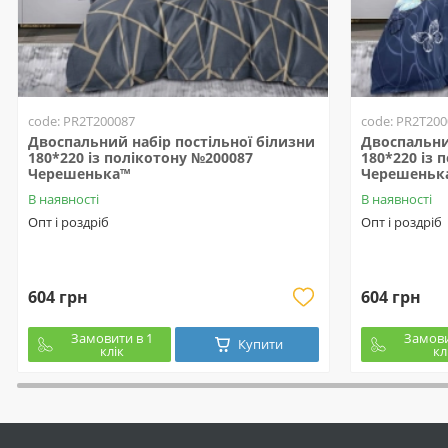
code: PR2T200087
code: PR2T200
Двоспальний набір постільної білизни
Двоспальни
180*220 із полікотону №200087
180*220 із 
Черешенька™
Черешеньк
В наявності
В наявності
Опт і роздріб
Опт і роздріб
604 грн
604 грн
Замовити в 1
Замови
Купити
клік
кл