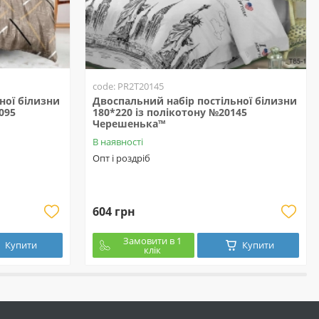
code: PR2T20145
ної білизни
Двоспальний набір постільної білизни
095
180*220 із полікотону №20145
Черешенька™
В наявності
Опт і роздріб
604 грн
Замовити в 1
Купити
Купити
клік