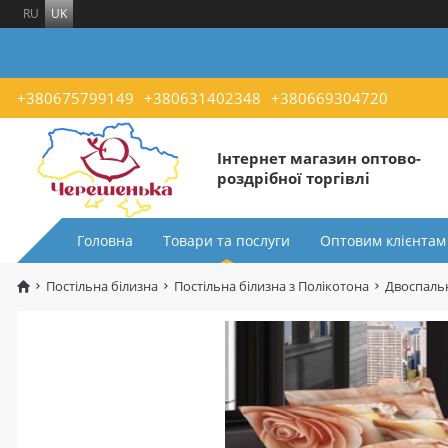
RU
UK
+380675799149
+380631402348
+380669304720
Інтернет магазин оптово-
роздрібної торгівлі
Головна
Товари та послуги
Оптовим клієнтам
Постільна білизна
Постільна білизна з Полікотона
Двоспальн