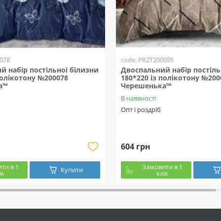
078
code: PR2T200095
й набір постільної білизни
Двоспальний набір постіль
полікотону №200078
180*220 із полікотону №200
а™
Черешенька™
В наявності
Опт і роздріб
604 грн
ти в 1
Замовити в 1
Купити
ік
клік