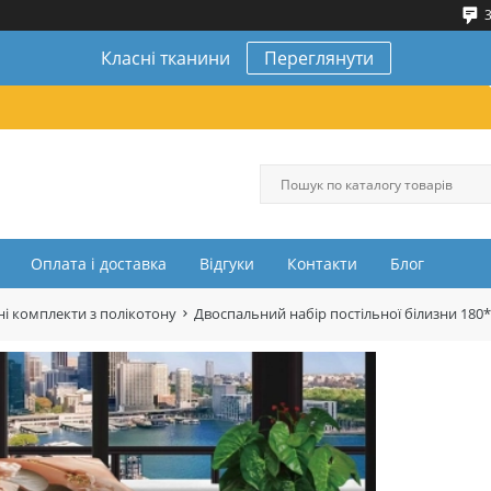
3
Класні тканини
Переглянути
Оплата і доставка
Відгуки
Контакти
Блог
і комплекти з полікотону
Двоспальний набір постільної білизни 180