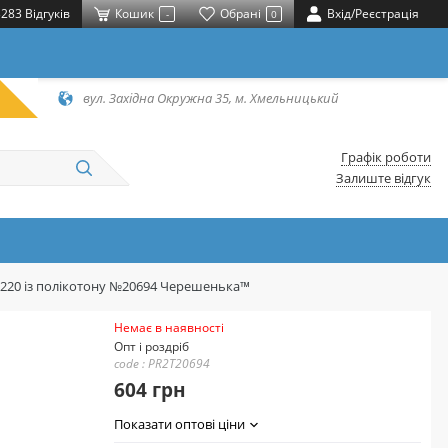
283 Відгуків
Кошик
Обрані
Вхід/Реєстрація
-
0
вул. Західна Окружна 35, м. Хмельницький
Графік роботи
Залиште відгук
*220 із полікотону №20694 Черешенька™
Немає в наявності
Опт і роздріб
code : PR2T20694
604 грн
Показати оптові ціни