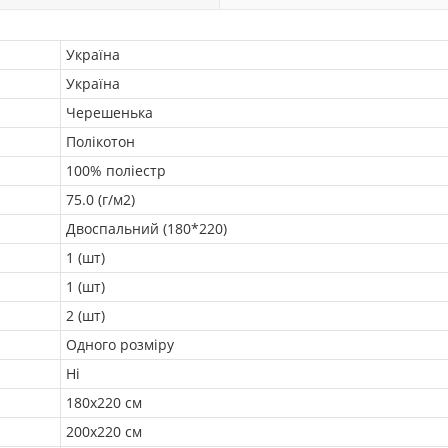
Україна
Україна
Черешенька
Полікотон
100% поліестр
75.0 (г/м2)
Двоспальний (180*220)
1 (шт)
1 (шт)
2 (шт)
Одного розміру
Ні
180х220 см
200х220 см