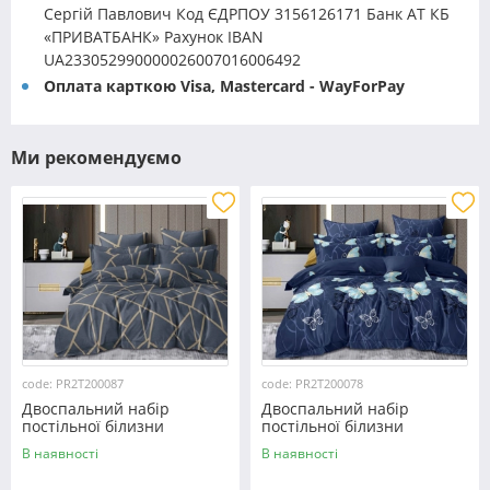
Сергій Павлович Код ЄДРПОУ 3156126171 Банк АТ КБ
«ПРИВАТБАНК» Рахунок IBAN
UA233052990000026007016006492
Оплата карткою Visa, Mastercard - WayForPay
Ми рекомендуємо
code: PR2T200087
code: PR2T200078
Двоспальний набір
Двоспальний набір
постільної білизни
постільної білизни
180*220 із полікотону
180*220 із полікотону
В наявності
В наявності
№200087 Черешенька™
№200078 Черешенька™