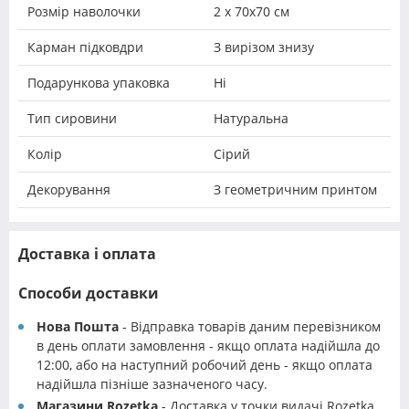
Розмір наволочки
2 х 70х70 см
Карман підковдри
З вирізом знизу
Подарункова упаковка
Ні
Тип сировини
Натуральна
Колір
Сірий
Декорування
З геометричним принтом
Доставка і оплата
Способи доставки
Нова Пошта
- Відправка товарів даним перевізником
в день оплати замовлення - якщо оплата надійшла до
12:00, або на наступний робочий день - якщо оплата
надійшла пізніше зазначеного часу.
Магазини Rozetka
- Доставка у точки видачі Rozetka