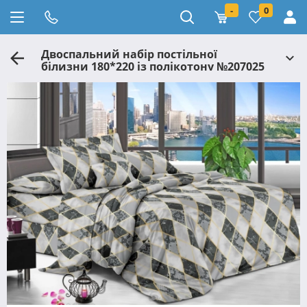
-
0
Двоспальний набір постільної
білизни 180*220 із полікотону №207025
Черешенька™